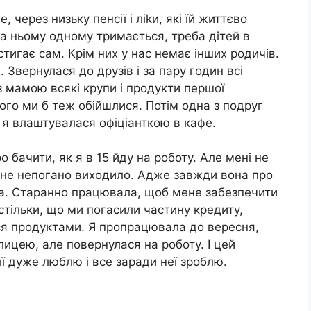
 через низьку пенсії і ліkи, які їй життєво
 на ньому одному тримається, треба дітей в
стигає сам. Крім них у нас немає інших родичів.
. Звернулася до друзів і за пару годин всі
з мамою всякі крупи і продукти першої
нього ми б теж обійшлися. Потім одна з подруг
 і я влаштувалася офіціанткою в кафе.
 бачити, як я в 15 йду на роботу. Але мені не
мене непогано виходило. Адже завжди вона про
ка. Старанно працювала, щоб мене забезпечити
стільки, що ми погасили частину кредиту,
ися продуктами. Я пропрацювала до вересня,
лицею, але повернулася на роботу. І цей
її дуже люблю і все заради неї зроблю.