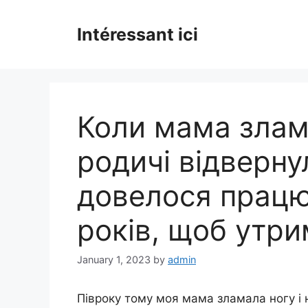
Skip
to
Intéressant ici
content
Коли мама злама
родичі відвернул
довелося працюв
років, щоб утри
January 1, 2023
by
admin
Півроку тому моя мама зламала ногу і н