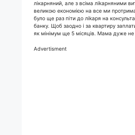
лікарняний, але з всіма ліkарняними в
великою економією на все ми протрима
було ще раз піти до ліkаря на консуль
банку. Щоб заодно і за квартиру заплат
як мінімум ще 5 місяців. Мама дуже не 
Advertisment