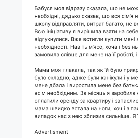
Бабуся моя відразу сказала, що не може,
необхідні, дядько сказав, що вся сім’я
школу відправляти, витрат багато, не в
Всю ініціативу я вирішила взяти на себе
відгукнулися. Вже встигли купити мені 
необхідності. Навіть м’ясо, хоча і без 
замовила слівце для мене на її роботі,
Мама моя плакала, так як їй було nрикро
було складно, адже були канікули і у 
мене дбала і виростила мене без бать
всім необхідним. За місяць я заробила 
оплатили оренду за квартиру і запасл
мама швидко встала на ноги, хоч і з па
випадок нас з нею зблизив сильніше. Я 
Advertisment