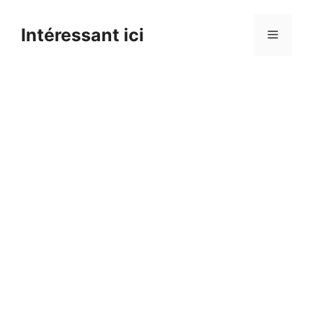
Skip
to
Intéressant ici
Menu
content