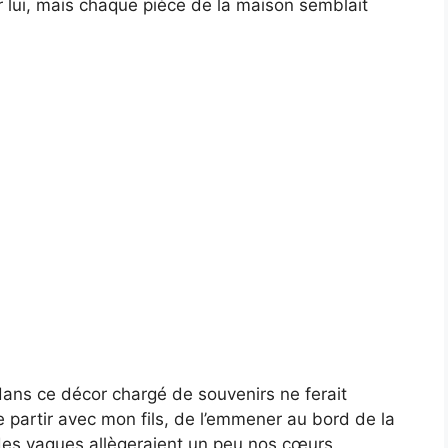
r lui, mais chaque pièce de la maison semblait
 dans ce décor chargé de souvenirs ne ferait
de partir avec mon fils, de l’emmener au bord de la
t des vagues allègeraient un peu nos cœurs.