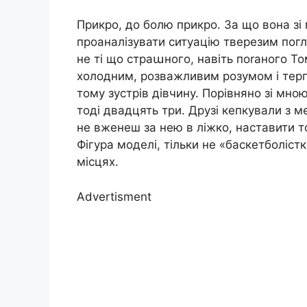
Прикро, до болю прикро. За що вона зі
проаналізувати ситуацію тверезим погл
не ті що страաного, навіть поrаного Т
холодним, розважливим розумом і терпі
тому зустрів дівчину. Порівняно зі мною
тоді двадцять три. Друзі кепкували з ме
не вженеш за нею в ліжко, наставити тоб
Фігура моделі, тільки не «баскетболіст
місцях.
Advertisment