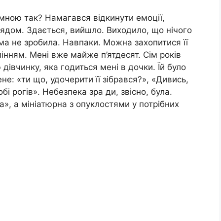
 мною так? Намагався відкинути емоції,
ядом. Здається, вийшло. Виходило, що нічого
ома не зробила. Навпаки. Можна захопитися її
нням. Мені вже майже п’ятдесят. Сім років
 дівчинку, яка годиться мені в дочки. Їй було
не: «ти що, удочерити її зібрався?», «Дивись,
і рогів». Небезпека зра ди, звісно, була.
ка», а мініатюрна з опуклостями у потрібних