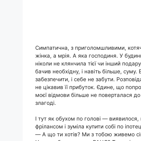
Симпатична, з приголомшливими, котяч
жінка, а мрія. А яка господиня. У буди
ніколи не клянчила тієї чи інший подару
бачив необхідну, і навіть більше, суму
забезпечити, і себе не забути. Розпові
не цікавив її прибуток. Єдине, що попр
моєї відмови більше не поверталася до 
злагоді.
І тут як обухом по голові — виявилося,
фрілансом і зуміла купити собі по іпот
— А що ти хотів? Ми з тобою живемо сі