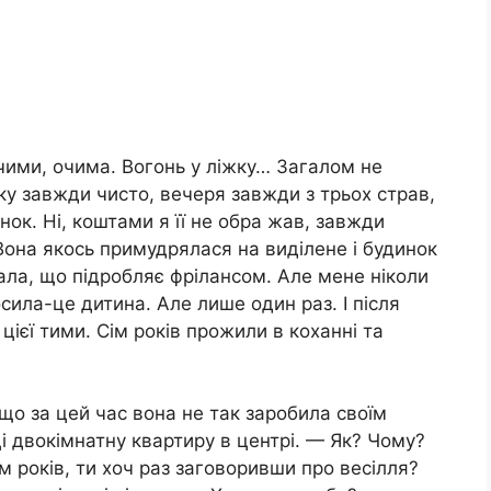
ими, очима. Вогонь у ліжку… Загалом не
нку завжди чисто, вечеря завжди з трьох страв,
нок. Ні, коштами я її не обра жав, завжди
. Вона якось примудрялася на виділене і будинок
дала, що підробляє фрілансом. Але мене ніколи
осила-це дитина. Але лише один раз. І після
цієї тими. Сім років прожили в коханні та
 що за цей час вона не так заробила своїм
еці двокімнатну квартиру в центрі. — Як? Чому?
м років, ти хоч раз заговоривши про весілля?