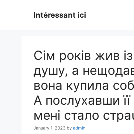
Skip
to
Intéressant ici
content
Сім років жив і
душу, а нещодав
вона купила соб
А послухавши її
мені стало стра
January 1, 2023
by
admin