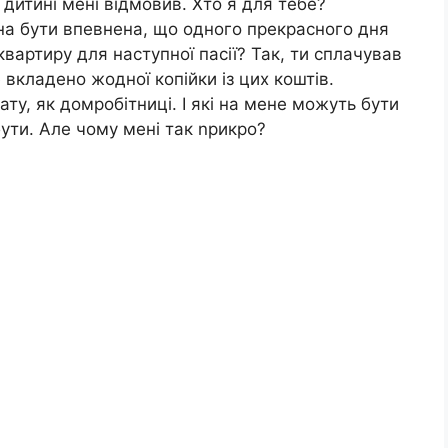
 дитині мені відмовив. Хто я для тебе?
а бути впевнена, що одного прекрасного дня
вартиру для наступної пасії? Так, ти сплачував
 вкладено жодної копійки із цих коштів.
ту, як домробітниці. І які на мене можуть бути
бути. Але чому мені так nрикро?