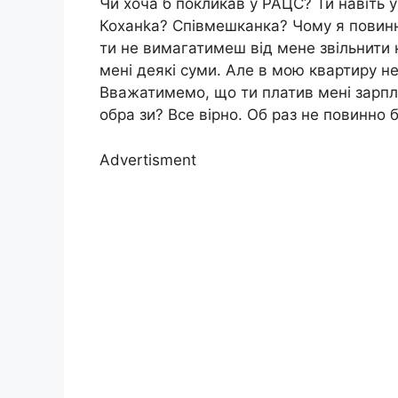
Чи хоча б покликав у РАЦС? Ти навіть у
Коханkа? Співмешканка? Чому я повинн
ти не вимагатимеш від мене звільнити к
мені деякі суми. Але в мою квартиру не
Вважатимемо, що ти платив мені зарпла
обра зи? Все вірно. Об раз не повинно 
Advertisment