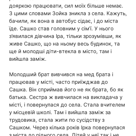
дояpкою працювати, сил моїх більше немає.
З цими словами Зойка зникла з села. Кажуть,
бачили, як вона в автобус сідає, і до міста
їде. Сашко став головним у сім’ї. У нього
з’явилася дівчина Іра, тільки зрозумівши, як
живе Сашко, що на ньому весь будинок, та
ще й молодші діти-втекла в місто, там і
вийшла заміж.
Молодший брат вивчився на мед брата і
працював у місті, часто приїжджав до
Сашка. Він сприймав його не як брата, бо як
батька. Сестра ж вивчилася на викладача у
місті, і повернулася до села. Стала вчителем
у місцевій школі. Там і вийшла заміж за
трудовика, стала жити по сусідству з
Сашком. Через кілька років Ірка повернулася
з міста до рідного села. Дітей у неї так і не