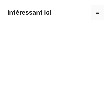
Skip
to
Intéressant ici
Menu
content