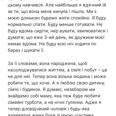
цьому навчився. Але найбільше я вдячний їй
за те, що вона мене кинула і пішла. Ми з
моєю донькою будемо жити спокійно. Я буду
нормально спати. Буду менше готувати. Не
буду вдома сидіти, нер вувати, хвилюватися і
думати, що вже 3-ий день, як дружини моєї
немає вдома. Не буду всю ніч ходити по
барах і шукати її.
За її словами, вона народжена, щоб
насолоджуватися життям, а сім’я і побут – це
не для неї. Тепер вона вільна людина і може
робити те, що хоче. А я люблю свою дитину,
сім’ю і будинок. Я думаю, незабаром ми
знайдемо собі маму, яка теж буде любити
сімейні турботи, а не нічні гулянки. Адже я
тепер досвідчений чоловік і будь-яка
адекватна жінка буде зі мною щаслива.