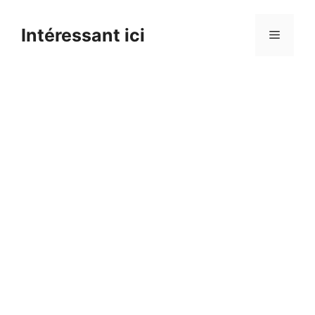
Skip
to
Intéressant ici
Menu
content