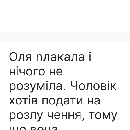
Оля nлакала і
нічого не
розуміла. Чоловік
хотів подати на
розлу чення, тому
що вона