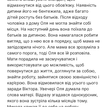
відмахнутися від цього обов’язку. Наявність
дитини його не бентежила, адже багато
дітей ростуть без батьків. Після відходу
чоловіка з дому Оля не могла знайти собі
місця. На наступний день вона поїхала до
батьків за дитиною. Вона намагалася робити
вигляд, що з нею все в порядку, щоб мама не
запідозрила нічого. Але мама все зрозуміла з
самого порога, тоді Оля все їй розповіла.
Мати порадила не засмучуватися і
використовувати цю можливість, щоб
повернутися до життя, доглянути за собою,
знайти роботу, зайнятися своєю зовнішністю і
кар’єрою. Вона відмовилася від усього цього
заради Віктора. Увечері Оля думала про
слова матері. Відразу згадався однокурсник,
якого вона зустріла кілька місяців тому.
Микола кликав її до себе на роботу.