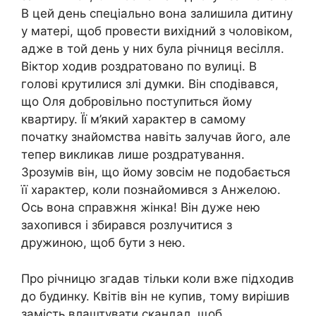
В цей день спеціально вона залишила дитину
у матері, щоб провести вихідний з чоловіком,
адже в той день у них була річниця весілля.
Віктор ходив роздратовано по вулиці. В
голові крутилися злі думки. Він сподівався,
що Оля добровільно поступиться йому
квартиру. Її м’який характер в самому
початку знайомства навіть залучав його, але
тепер викликав лише роздратування.
Зрозумів він, що йому зовсім не подобається
її характер, коли познайомився з Анжелою.
Ось вона справжня жінка! Він дуже нею
захопився і збирався розлучитися з
дружиною, щоб бути з нею.
Про річницю згадав тільки коли вже підходив
до будинку. Квітів він не купив, тому вирішив
замість влаштувати скандал, щоб