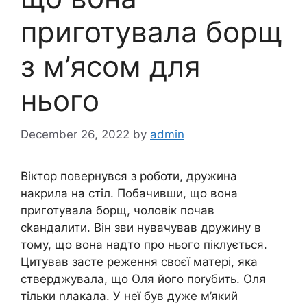
приготувала борщ
з м’ясом для
нього
December 26, 2022
by
admin
Віктор повернувся з роботи, дружина
накрила на стіл. Побачивши, що вона
приготувала борщ, чоловік почав
сkандалити. Він зви нувачував дружину в
тому, що вона надто про нього піклується.
Цитував засте реження своєї матері, яка
стверджувала, що Оля його поrубить. Оля
тільки nлакала. У неї був дуже м’який