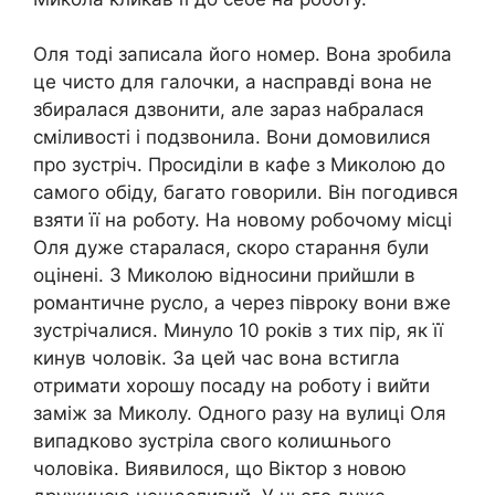
Оля тоді записала його номер. Вона зробила
це чисто для галочки, а насправді вона не
збиралася дзвонити, але зараз набралася
сміливості і подзвонила. Вони домовилися
про зустріч. Просиділи в кафе з Миколою до
самого обіду, багато говорили. Він погодився
взяти її на роботу. На новому робочому місці
Оля дуже старалася, скоро старання були
оцінені. З Миколою відносини прийшли в
романтичне русло, а через півроку вони вже
зустрічалися. Минуло 10 років з тих пір, як її
кинув чоловік. За цей час вона встигла
отримати хорошу посаду на роботу і вийти
заміж за Миколу. Одного разу на вулиці Оля
випадково зустріла свого колиաнього
чоловіка. Виявилося, що Віктор з новою