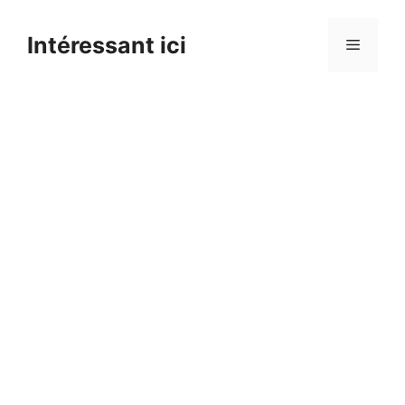
Skip
to
Intéressant ici
Menu
content