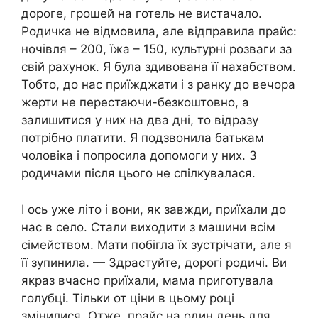
дороге, грошей на готель не вистачало.
Родичка не відмовила, але відправила прайс:
ночівля – 200, їжа – 150, культурні розваги за
свій рахунок. Я була здивована її нахабством.
Тобто, до нас приїжджати і з ранку до вечора
жерти не перестаючи-безкоштовно, а
залишитися у них на два дні, то відразу
потрібно платити. Я подзвонила батькам
чоловіка і попросила допомоги у них. З
родичами після цього не спілкувалася.
І ось уже літо і вони, як завжди, приїхали до
нас в село. Стали виходити з машини всім
сімейством. Мати побігла їх зустрічати, але я
її зупинила. — Здрастуйте, дорогі родичі. Ви
якраз вчасно приїхали, мама приготувала
голубці. Тільки от ціни в цьому році
змінилися. Отже, прайс на один день для