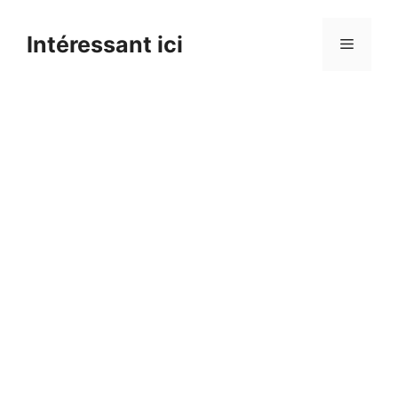
Skip
to
Intéressant ici
Menu
content