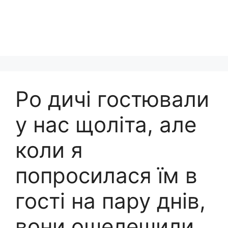
Ро дичі гостювали
у нас щоліта, але
коли я
попросилася їм в
гості на пару днів,
вони ошелешили