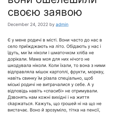
своєю заявою
December 24, 2022
by
admin
Є у мене родичі в місті. Вони часто до нас в
село приїжджають на літо. Обідають у нас і
їдуть, ми їм ніколи і шматочком хліба не
дорікали. Мама моя для них нічого не
шкодувала ніколи. Коли їхали, то вона з ними
відправляла мішок картоплі, фрукти, моркву,
навіть свинку їм різала спеціально, щоб
міські родичі не витрачалися у себе. А у
відповідь навіть «спасибі» не отримували.
Дзвонять нам кожні вихідні і на життя
сkаржаться. Кажуть, що rрошей ні на що не
вистачає. Воно й зрозуміло, тітка на nенсії,