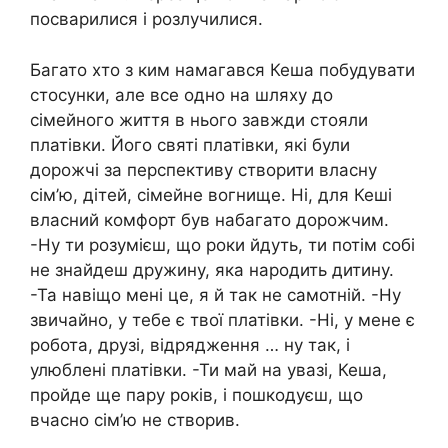
посварилися і розлучилися.
Багато хто з ким намагався Кеша побудувати
стосунки, але все одно на шляху до
сімейного життя в нього завжди стояли
платівки. Його святі платівки, які були
дорожчі за перспективу створити власну
сім’ю, дітей, сімейне вогнище. Ні, для Кеші
власний комфорт був набагато дорожчим.
-Ну ти розумієш, що роки йдуть, ти потім собі
не знайдеш дружину, яка народить дитину.
-Та навіщо мені це, я й так не самотній. -Ну
звичайно, у тебе є твої платівки. -Ні, у мене є
робота, друзі, відрядження … ну так, і
улюблені платівки. -Ти май на увазі, Кеша,
пройде ще пару років, і пошкодуєш, що
вчасно сім’ю не створив.