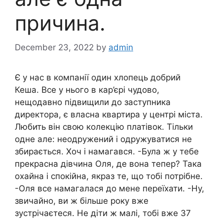
причина.
December 23, 2022
by
admin
Є у нас в компанії один хлопець добрий
Кеша. Все у нього в кар’єрі чудово,
нещодавно підвищили до заступника
директора, є власна квартира у центрі міста.
Любить він свою колекцію платівок. Тільки
одне але: неодружений і одружуватися не
збирається. Хоч і намагався. -Була ж у тебе
прекрасна дівчина Оля, де вона тепер? Така
охайна і спокійна, якраз те, що тобі потрібне.
-Оля все намагалася до мене переїхати. -Ну,
звичайно, ви ж більше року вже
зустрічаєтеся. Не діти ж малі, тобі вже 37