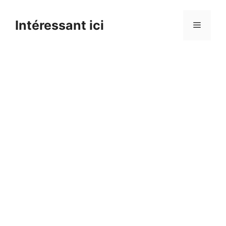
Skip
to
Intéressant ici
Menu
content