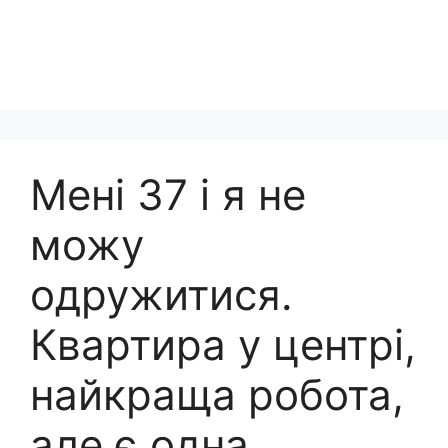
Мені 37 і я не
можу
одружитися.
Квартира у центрі,
найкраща робота,
але є одна