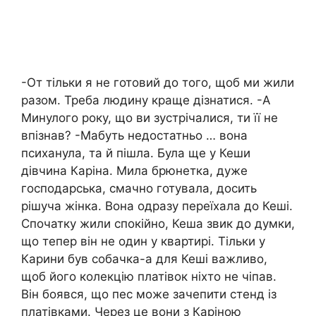
-От тільки я не готовий до того, щоб ми жили
разом. Треба людину краще дізнатися. -А
Минулого року, що ви зустрічалися, ти її не
впізнав? -Мабуть недостатньо … вона
психанула, та й пішла. Була ще у Кеши
дівчина Каріна. Мила брюнетка, дуже
господарська, смачно готувала, досить
рішуча жінка. Вона одразу переїхала до Кеші.
Спочатку жили спокійно, Кеша звик до думки,
що тепер він не один у квартирі. Тільки у
Карини був собачка-а для Кеші важливо,
щоб його колекцію платівок ніхто не чіпав.
Він боявся, що пес може зачепити стенд із
платівками. Через це вони з Каріною