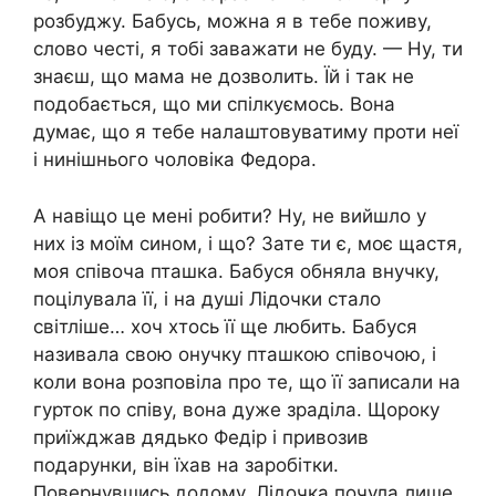
розбуджу. Бабусь, можна я в тебе поживу,
слово честі, я тобі заважати не буду. — Ну, ти
знаєш, що мама не дозволить. Їй і так не
подобається, що ми спілкуємось. Вона
думає, що я тебе налаштовуватиму пpоти неї
і нинішнього чоловіка Федора.
А навіщо це мені робити? Ну, не вийшло у
них із моїм сином, і що? Зате ти є, моє щастя,
моя співоча пташка. Бабуся обняла внучку,
поцілувала її, і на душі Лідочки стало
світліше… хоч хтось її ще любить. Бабуся
називала свою онучку пташкою співочою, і
коли вона розповіла про те, що її записали на
гурток по співу, вона дуже зраділа. Щороку
приїжджав дядько Федір і привозив
подарунки, він їхав на заробітки.
Повернувшись додому, Лідочка почула лише