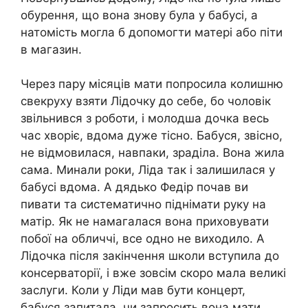
обурення, що вона знову була у бабусі, а
натомість могла б допомогти матері або піти
в магазин.
Через пару місяців мати попросила колишню
свекруху взяти Лідочку до себе, бо чоловік
звільнився з роботи, і молодша дочка весь
час хвopіє, вдома дуже тісно. Бабуся, звісно,
не відмовилася, навпаки, зраділа. Вона жила
сама. Минали роки, Ліда так і залишилася у
бабусі вдома. А дядько Федір почав ви
пивати та систематично піднiмати руку на
матір. Як не намагалася вона приховувати
побої на обличчі, все одно не виходило. А
Лідочка після закінчення школи вступила до
консерваторії, і вже зовсім скоро мала великі
заслуги. Коли у Ліди мав бути концерт,
бабуся запитала, чи запросить вона мати.