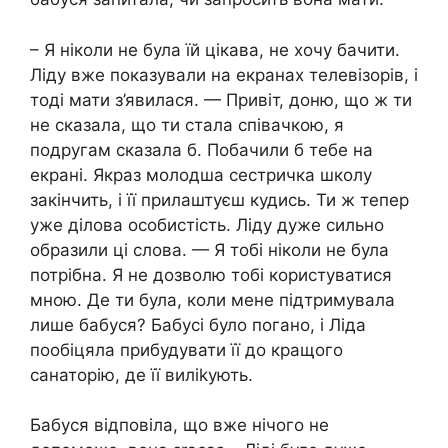
– Я ніколи не була їй цікава, не хочу бачити.
Ліду вже показували на екранах телевізорів, і
тоді мати з’явилася. — Привіт, доню, що ж ти
не сказала, що ти стала співачкою, я
подругам сказала б. Побачили б тебе на
екрані. Якраз молодша сестричка школу
закінчить, і її прилаштуєш кудись. Ти ж тепер
уже ділова особистість. Ліду дуже сильно
образили ці слова. — Я тобі ніколи не була
потрібна. Я не дозволю тобі користуватися
мною. Де ти була, коли мене підтримувала
лише бабуся? Бабусі було погано, і Ліда
пообіцяла прибудувати її до кращого
санаторію, де її виліkують.
Бабуся відповіла, що вже нічого не