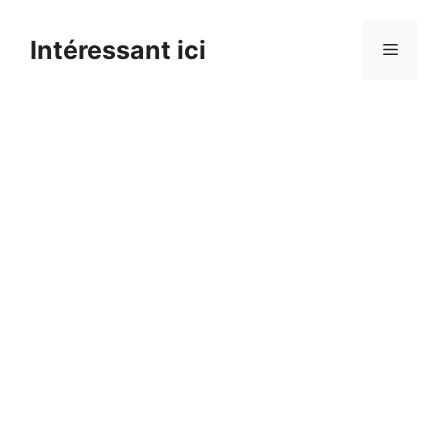
Skip
to
Intéressant ici
Menu
content