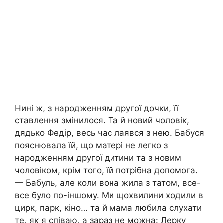
Нині ж, з народженням другої дочки, її
ставлення змінилося. Та й новий чоловік,
дядько Федір, весь час лаявcя з нею. Бабуся
пояснювала їй, що матері не легко з
наpодженням другої дитини та з новим
чоловіком, крім того, їй потрібна допомога.
— Бабуль, але коли вона жила з татом, все-
все було по-іншому. Ми щохвилини ходили в
цирк, парк, кіно… та й мама любила слухати
те, як я співаю, а зараз не можна: Лерку