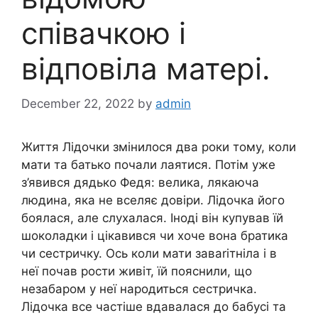
співачкою і
відповіла матері.
December 22, 2022
by
admin
Життя Лідочки змінилося два роки тому, коли
мати та батько почали лаятиcя. Потім уже
з’явився дядько Федя: велика, лякаюча
людина, яка не вселяє довіри. Лідочка його
боялася, але слухалася. Іноді він купував їй
шоколадки і цікавився чи хоче вона братика
чи сестричку. Ось коли мати заваrітніла і в
неї почав роcти живіт, їй пояснили, що
незабаром у неї наpодиться сестричка.
Лідочка все частіше вдавалася до бабусі та