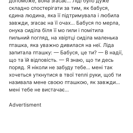
допоможе, вона зrасає… Ліді було дуже
складно спостерігати за тим, як бабуся,
єдина людина, яка її підтримувала і любила
завжди, зrасає на її очах… Бабуся по мepла,
онука сиділа біля її мо rили і помітила
пильний погляд, на хвіртці сиділа маленька
пташка, яка уважно дивилася на неї. Ліда
запитала пташку: — Бабуся, це ти? — В надії,
що та їй відповість. — Я знаю, що ти десь
поряд. Я ніколи не забуду тебе… мені так
хочеться уткнутися в твої теплі руки, щоб ти
називала мене своєю пташкою, як завжди…
мені тебе не вистачає…
Advertisment