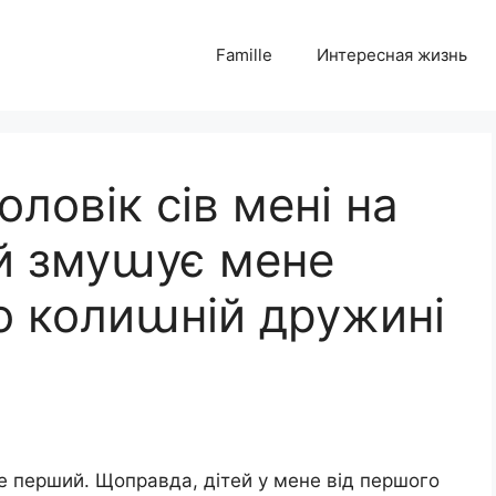
Famille
Интересная жизнь
оловік сів мені на
 й змуաує мене
о колиաній дружині
е перший. Щоправда, дітей у мене від першого