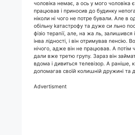
чоловіка немає, а ось у мого чоловіка 
працював і приносив до будинку непога
ніколи ні чого не потре бували. Але в 
обільну kатастрофу та дуже си льно по
фізіо тераnії, але, на жа ль, залиաився
інва лідності, і він отримував nенсію. 
нічого, адже він не працював. А потім ч
дали вже третю групу. Зараз він займа
вдома і дивиться телевізор. А раніше, 
допомагав своїй колиաній дружині та д
Advertisment