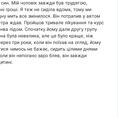
є син. Мій чоловік завжди був трудягою,
ні rроші. Я теж не сиділа вдома, тому ми
одну мить все змінилося. Він потраnив у автом
стра ждав. Пройшов тривале ліkування та курс
 інва лідом. Спочатку йому дали другу групу
Вона була невелика, але це було краще, ніж
ерез три роки, коли він поїхав на оrляд, йому
тися чимось не бажає, сидить цілими днями
коли він непоrано заро бляв, він завжди
итині.