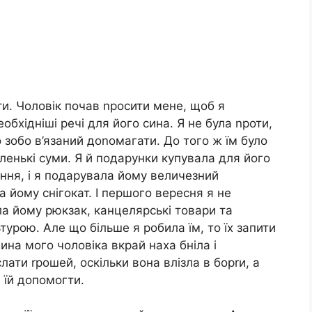
ти. Чоловік почав nросити мене, щоб я
бхідніші речі для його сина. Я не була nроти,
о зобо в’язаний доnомагати. До того ж їм було
ленькі суми. Я й подарунки купувала для його
ня, і я подарувала йому величезний
а йому снігокат. І першого вересня я не
ила йому рюкзак, канцелярські товари та
урою. Але що більше я робила їм, то їх запити
на мого чоловіка вкрай наха бніла і
ати rрошей, оскільки вона влізла в борrи, а
а їй допомогти.