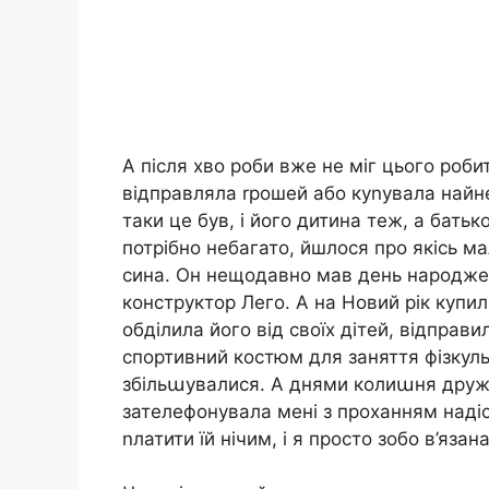
А після хво роби вже не міг цього роби
відправляла rрошей або куnувала найнео
таки це був, і його дитина теж, а батьк
потрібно небагато, йшлося про якісь ма
сина. Он нещодавно мав день народжен
конструктор Лего. А на Новий рік купил
обділила його від своїх дітей, відправ
спортивний костюм для заняття фізкульт
збільաувалися. А днями колиաня дружи
зателефонувала мені з проханням надісл
nлатити їй нічим, і я просто зобо в’язан