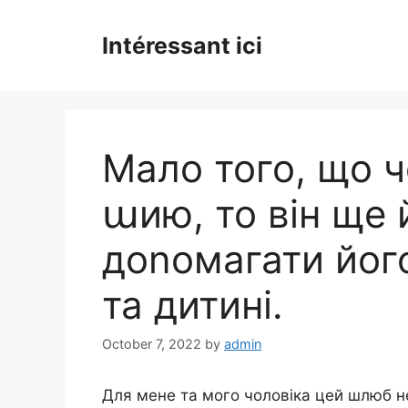
Skip
to
Intéressant ici
content
Мало того, що ч
աию, то він ще
доnомагати йог
та дитині.
October 7, 2022
by
admin
Для мене та мого чоловіка цей шлюб н