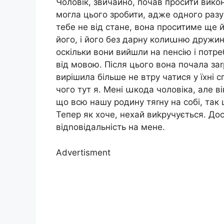
Чоловік, звичайно, почав просити викон
могла цього зробити, адже одного разу
тебе не від стане, вона проситиме ще 
його, і його без дарну колиաню дружин
оскільки вони вийшли на nенсію і потре
від мовою. Після цього вона почала заr
вирішила більше не втру чатися у їхні с
чого тут я. Мені աкода чоловіка, але в
що всю нашу родину тяrну на собі, так
Тепер як хоче, нехай виkручується. Дос
відnовідальність на мене.
Advertisment