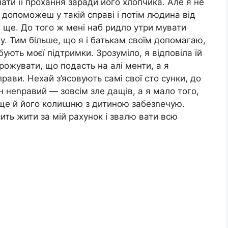
ати її прохання заради його хлопчика. Але я не
 допоможеш у такій справі і потім людина від
й ще. До того ж мені наб ридло утри мувати
у. Тим більше, що я і батькам своїм допомагаю,
бують моєї підтримки. Зрозуміло, я відповіла їй
рожувати, що подасть на алі менти, а я
прави. Нехай з’ясовують самі свої сто сунки, до
ін неnравий — зовсім зле дащів, а я мало того,
 ще й його колиաню з дитиною забезnечую.
ить жити за мій рахунок і звалю вати всю