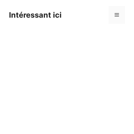
Skip
to
Intéressant ici
Menu
content