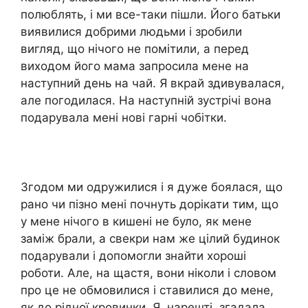
полюблять, і ми все-таки пішли. Його батьки
виявилися добрими людьми і зробили
вигляд, що нічого не помітили, а перед
виходом його мама запросила мене на
наступний день на чай. Я вкрай здивувалася,
але погодилася. На наступній зустрічі вона
подарувала мені нові гарні чобітки.
Згодом ми одружилися і я дуже боялася, що
рано чи пізно мені почнуть дорікати тим, що
у мене нічого в кишені не було, як мене
заміж брали, а свекри нам же цілий будинок
подарували і допомогли знайти хороші
роботи. Але, на щастя, вони ніколи і словом
про це не обмовилися і ставилися до мене,
як до рідної кровинки. Я, нарешті, згадала,