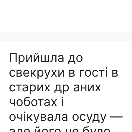
Прийшла до
свекрухи в гості в
старих др аних
чоботах і
очікувала осуду —
але його не було.