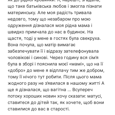
що таке батьківська любов і змогла пізнати
материнську. Але моя радість тривала
недовго, тому що незабаром про мою
одруження дізналася моя рідна мама і
швидко примчала до нас в будинок. На
щастя, тоді у мене в гостях була свекруха.
Вона почула, що матір вимагає
забезпечувати її і відразу зателефонувала
чоловікові і синові. Через годину вся сім’я
була в зборі і пояснила моєї «мамі», що на її
«добро» до мене я відплачу тим же добром,
тому її нічого тут робити. Після цього мама
жодного разу не з’явилася в нашому житті А
ще я дізналася, що вагітна … Всупереч
потоку хороших новин хочу сказати: матусі,
ставитеся до дітей так, як хочете, щоб вони
ставилися до вас в старості.