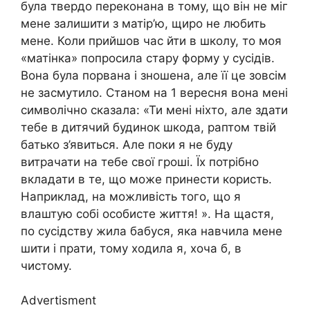
була твердо переконана в тому, що він не міг
мене залишити з матір’ю, щиро не любить
мене. Коли прийшов час йти в школу, то моя
«матінка» попросила стару форму у сусідів.
Вона була порвана і зношена, але її це зовсім
не засмутило. Станом на 1 вересня вона мені
символічно сказала: «Ти мені ніхто, але здати
тебе в дитячий будинок шкода, раптом твій
батько з’явиться. Але поки я не буду
витрачати на тебе свої гроші. Їх потрібно
вкладати в те, що може принести користь.
Наприклад, на можливість того, що я
влаштую собі особисте життя! ». На щастя,
по сусідству жила бабуся, яка навчила мене
шити і прати, тому ходила я, хоча б, в
чистому.
Advertisment