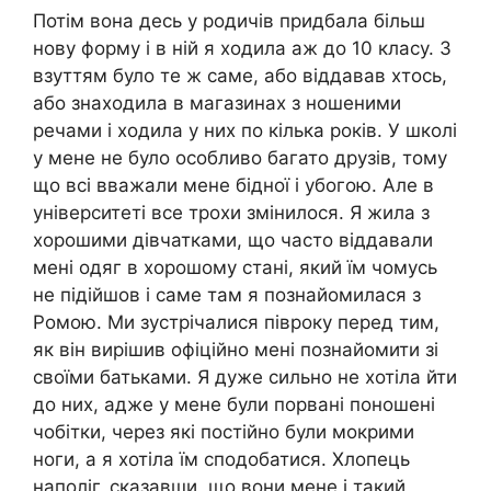
Потім вона десь у родичів придбала більш
нову форму і в ній я ходила аж до 10 класу. З
взуттям було те ж саме, або віддавав хтось,
або знаходила в магазинах з ношеними
речами і ходила у них по кілька років. У школі
у мене не було особливо багато друзів, тому
що всі вважали мене бідної і убогою. Але в
університеті все трохи змінилося. Я жила з
хорошими дівчатками, що часто віддавали
мені одяг в хорошому стані, який їм чомусь
не підійшов і саме там я познайомилася з
Ромою. Ми зустрічалися півроку перед тим,
як він вирішив офіційно мені познайомити зі
своїми батьками. Я дуже сильно не хотіла йти
до них, адже у мене були порвані поношені
чобітки, через які постійно були мокрими
ноги, а я хотіла їм сподобатися. Хлопець
наполіг, сказавши, що вони мене і такий