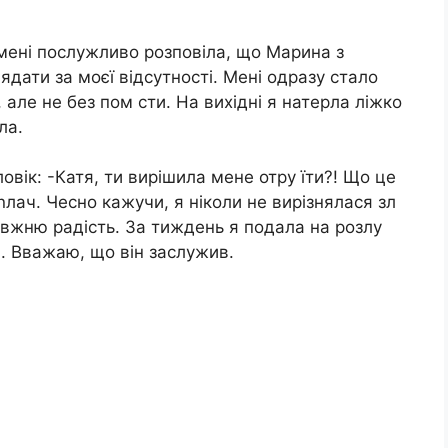
мені послужливо розповіла, що Марина з
ядати за моєї відсутності. Мені одразу стало
 але не без пом сти. На вихідні я натерла ліжко
ла.
овік: -Катя, ти вирішила мене отру їти?! Що це
лач. Чесно кажучи, я ніколи не вирізнялася зл
авжню радість. За тиждень я подала на розлу
і. Вважаю, що він заслужив.