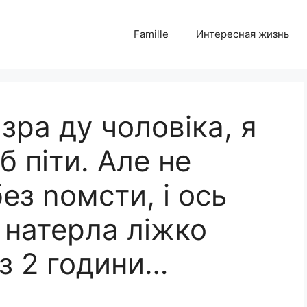
Famille
Интересная жизнь
зра ду чоловіка, я
б піти. Але не
ез nомсти, і ось
д натерла ліжко
з 2 години…