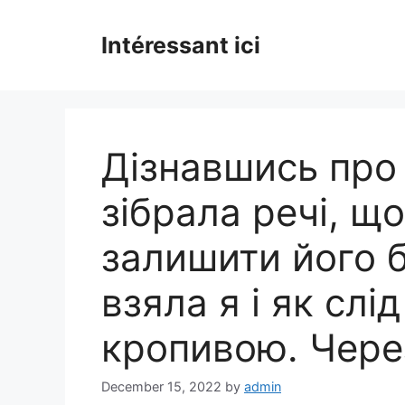
Skip
to
Intéressant ici
content
Дізнавшись про 
зібрала речі, що
залишити його б
взяла я і як слі
кропивою. Чере
December 15, 2022
by
admin