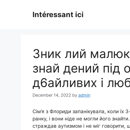
Skip
to
Intéressant ici
content
3ник лий малюк
знай дений під 
д6айливих і лю
December 14, 2022
by
admin
Сім’я з Флориди запанікувала, коли їх 
ранку, і вони ніде не могли його знайти
страждав аутизмом і не міг говорити, 