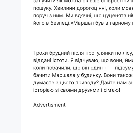
залучити як можна більше співробітник
пошуку. Хвилини дорогоцінні, коли мов
поруч з ним. Ми вдячні, що цуценята н
його в безпеці.«Маршал був в гарному 
Трохи брудний після прогулянки по ліс
віддані істоти. Я відчуваю, що вони, й
коли побачили, що він один » — підсум
бачити Маршала у будинку. Вони також
думаєте з цього приводу? Дайте нам зна
історією зі своїми друзями і сім’єю!
Advertisment