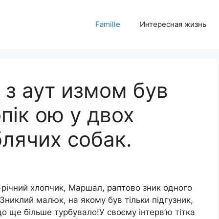
Famille
Интересная жизнь
 з аут измом був
опік ою у двох
блячих собак.
3-річний хлопчик, Маршал, раптово зник одного
.Зниклий малюк, на якому був тільки підгузник,
що ще більше турбувало!У своєму інтерв’ю тітка