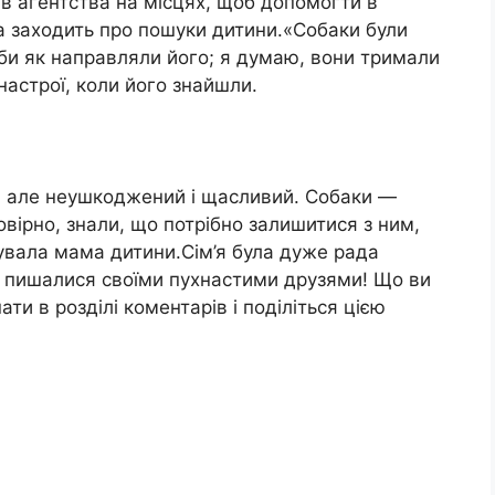
ів агентства на місцях, щоб допомогти в
а заходить про пошуки дитини.«Собаки були
іби як направляли його; я думаю, вони тримали
настрої, коли його знайшли.
у, але неушкоджений і щасливий. Собаки —
мовірно, знали, що потрібно залишитися з ним,
увала мама дитини.Сім’я була дуже рада
 пишалися своїми пухнастими друзями! Що ви
ти в розділі коментарів і поділіться цією