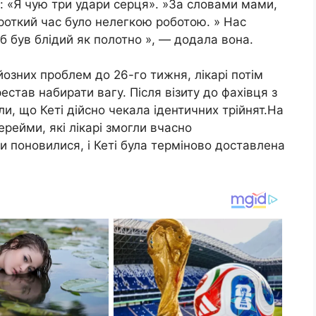
а: «Я чую три удари серця». »За словами мами,
ороткий час було нелегкою роботою. » Нас
об був блідий як полотно », — додала вона.
рйозних проблем до 26-го тижня, лікарі потім
естав набирати вагу. Після візиту до фахівця з
ли, що Кеті дійсно чекала ідентичних трійнят.На
ерейми, які лікарі змогли вчасно
и поновилися, і Кеті була терміново доставлена