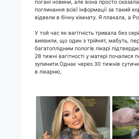
погані новини, але вона просто сказал
поглинання всієї інформації за такий к
відвели в бічну кімнату. Я плакала, а Р
У той час як вагітність тривала без се
виявили, що один з трійнят, мабуть, пер
багатоплідним пологів лікарі підтверди
28 тижні вагітності у матері почалися п
зупинити.Однак через 30 тижнів сутичк
​​в лікарню,