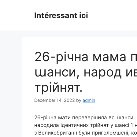
Skip
to
Intéressant ici
content
26-річна мама 
աанси, народ и
трійнят.
December 14, 2022
by
admin
26-річна мати перевершила всі шанси, 
народила ідентичних трійнят у шансі 1 н
з Великобританії були приголомшені, к