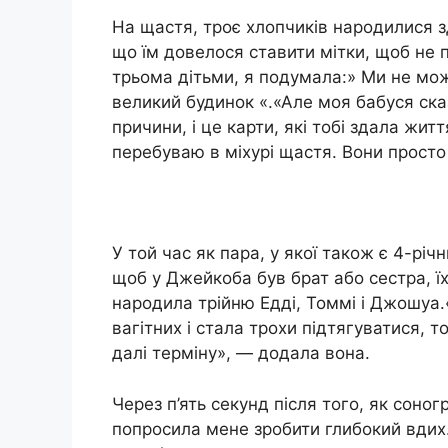
На щастя, троє хлопчиків народилися зд
що їм довелося ставити мітки, щоб не п
трьома дітьми, я подумала:» Ми не мо
великий будинок «.«Але моя бабуся сказ
причини, і це карти, які тобі здала житт
перебуваю в міхурі щастя. Вони просто
У той час як пара, у якої також є 4-рі
щоб у Джейкоба був брат або сестра, їхн
народила трійню Едді, Томмі і Джошуа.
вагітних і стала трохи підтягуватися, 
далі терміну», — додала вона.
Через п’ять секунд після того, як соног
попросила мене зробити глибокий вдих.