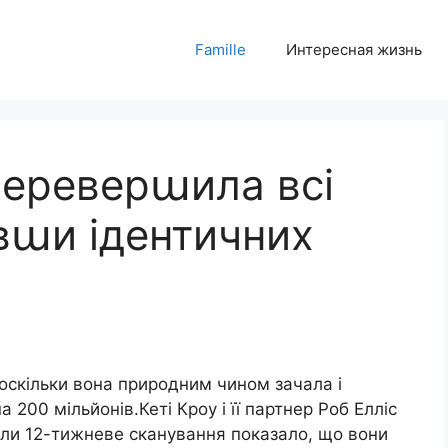
Famille
Интересная жизнь
переверաила всі
вաи ідентичних
оскільки вона природним чином зачала і
а 200 мільйонів.Кеті Кроу і її партнер Роб Елліс
оли 12-тижневе сканування показало, що вони