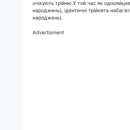
очікують трійню.У той час як однояйце
народжень), ідентичні трійнята набагато
народжень).
Advertisment