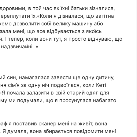
оровими, в той час як їхні батьки зізналися,
ереплутати їх.«Коли я дізналася, що вагітна
жемо дозволити собі велику машину або
ала мені, що все відбувається з якоїсь
я. І тепер, коли вони тут, я просто відчуваю, що
 надзвичайні. »
чний син, намагалася завести ще одну дитину,
я сім’я за одну ніч подвоїлася, коли Кеті
«Я почала залазити в свій старий одяг для
тому ми подумали, що я просунулася набагато
рафія поставив сканер мені на живіт, вона
 Я думала, вона збирається повідомити мені