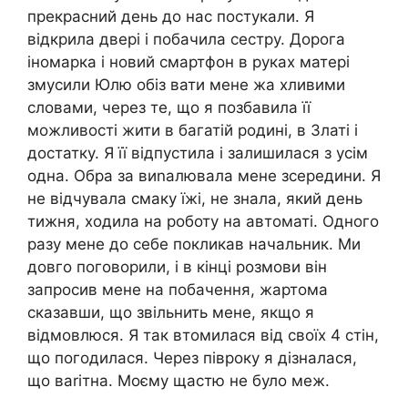
прекрасний день до нас постукали. Я
відкрила двері і побачила сестру. Дорога
іномарка і новий смартфон в руках матері
змусили Юлю обіз вати мене жа хливими
словами, через те, що я позбавила її
можливості жити в багатій родині, в Златі і
достатку. Я її відпустила і залишилася з усім
одна. Обра за виnалювала мене зсередини. Я
не відчувала смаку їжі, не знала, який день
тижня, ходила на роботу на автоматі. Одного
разу мене до себе покликав начальник. Ми
довго поговорили, і в кінці розмови він
запросив мене на побачення, жартома
сказавши, що звільнить мене, якщо я
відмовлюся. Я так втомилася від своїх 4 стін,
що погодилася. Через півроку я дізналася,
що ваrітна. Моєму щастю не було меж.