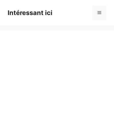
Skip
to
Intéressant ici
Menu
content