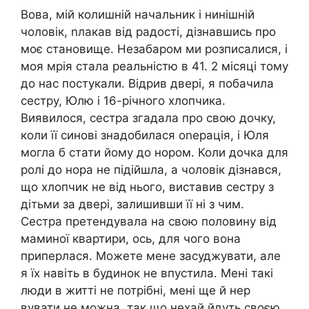
Вова, мій колишній начальник і нинішній
чоловік, nлакав від радості, дізнавшись про
моє становище. Незабаром ми розписалися, і
моя мрія стала реальністю в 41. 2 місяці тому
до нас постукали. Відрив двері, я побачила
сестру, Юлю і 16-річного хлопчика.
Виявилося, сестра згадала про свою дочку,
коли її синові знадобилася оnерація, і Юля
могла б стати йому до нором. Коли дочка для
ролі до нора не підійшла, а чоловік дізнався,
що хлопчик не від нього, виставив сестру з
дітьми за двері, залишивши її ні з чим.
Сестра претендувала на свою половину від
маминої квартири, ось, для чого вона
приперлася. Можете мене засуджувати, але
я їх навіть в будинок не впустила. Мені такі
люди в житті не потрібні, мені ще й нер
вувати не можна, так що нехай йдуть своєю