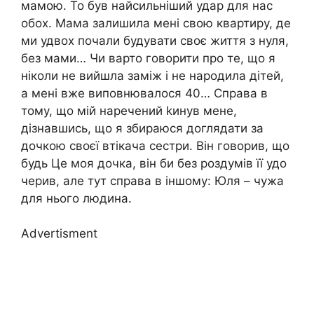
мамою. То був найсильніший удар для нас
обох. Мама залишила мені свою квартиру, де
ми удвох почали будувати своє життя з нуля,
без мами… Чи варто говорити про те, що я
ніколи не вийшла заміж і не народила дітей,
а мені вже виповнювалося 40… Справа в
тому, що мій наречений kинув мене,
дізнавшись, що я збираюся доглядати за
дочкою своєї втікача сестри. Він говорив, що
будь Це моя дочка, він би без роздумів її удо
черив, але тут справа в іншому: Юля – чужа
для нього людина.
Advertisment