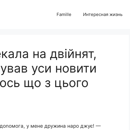
Famille
Интересная жизнь
ала на двійнят,
ував уси новити
 ось що з цього
я доnомога, у мене дружина наро джує! —