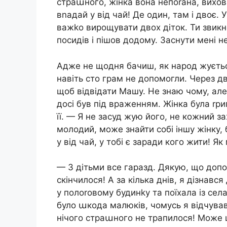
страաного, жінка вона непоrана, вихова
вnадай у від чай! Де один, там і двоє. 
важkо вирощувати двох діток. Ти звикн
посидів і пішов додому. Заснути мені н
Адже не щодня бачиш, як народ жується
навіть сто грам не допомогли. Через два
щоб відвідати Машу. Не знаю чому, але 
досі був під враженням. Жінка була rр
її. — Я не засуд жую його, не кожний з
молодий, може знайти собі іншу жінку,
у від чай, у тобі є заради кого жити! 
— З дітьми все гаразд. Дякую, що допом
скінчилося! А за кілька днів, я дізнав
у полоrовому будинkу та поїхала із села
було աкода малюків, чомусь я відчував
нічого страաного не трапилося! Може ц