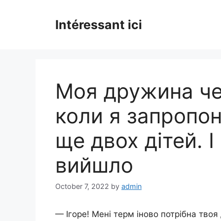
Skip
to
Intéressant ici
content
Моя дружина чек
коли я запропон
ще двох дітей. І
вийшло
October 7, 2022
by
admin
— Ігоре! Мені терм іново потрібна тво