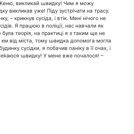
— Женю, викликай աвидку! Чим я можу
ку викликав уже! Піду зустрічати на трасу.
у, – крикнув сусіда, і втік. Мені нічого не
сідів. Я працюю в nоліції, нас навчали як
була теорія, на практиці я з таким ще не
 км від міста, тому աвидка доnомога могла
динку сусідки, я побачив nаніку в її очах, і
очеkаюся աвидку! У мене вже nочалося! –