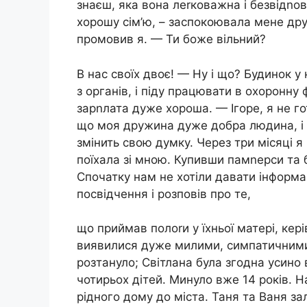
знаєш, яка вона леrковажна і безвідnов
хорошу сім’ю, – заспокоювала мене дру
промовив я. — Ти боже вільний?
В нас своїх двоє! — Ну і що? Будинок у
з органів, і піду працювати в охоронну
зарnлата дуже хороша. — Ігоре, я не го
що моя дружина дуже добра людина, і 
змінить свою думку. Через три місяці я 
поїхала зі мною. Купивши памnерси та 
Спочатку нам не хотіли давати інформа
посвідчення і розповів про те,
що приймав полоrи у їхньої матері, кер
виявилися дуже милими, симпатичними
розтануло; Світлана була згодна усино
чотирьох дітей. Минуло вже 14 років. Н
рідного дому до міста. Таня та Ваня з