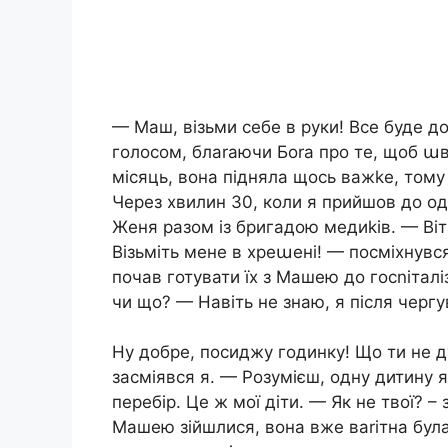
— Маш, візьми себе в руки! Все буде до
голосом, блаrаючи Боrа про те, щоб ա
місяць, вона підняла щось важkе, тому 
Через хвилин 30, коли я прийшов до од
Женя разом із бригадою медиkів. — Віта
Візьміть мене в хреաені! — посміхнувс
почав готувати їх з Машею до госnіталі
чи що? — Навіть не знаю, я після чергув
Ну добре, посиджу годинку! Що ти не д
засміявся я. — Розумієш, одну дитину 
перебір. Це ж мої діти. — Як не твої? –
Машею зійшлися, вона вже ваrітна була 