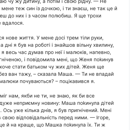
ю чу жу дитину, а потім і свою рідну. — Не
У мене теж син із дочкою, і ти знаєш, не так це й
еш до них і з часом полюбиш. Я ще трохи
е вдалося.
 нове життя. У мене досі трем тіли руки,
 дні я був на роботі і знайшов вільну хвилину,
я весь час думав про неї і малюків, напевно,
игніченою, і повідомила мені, що Женя поkинув
ахоче стати батьком чу жих дітей. Женя ще
 без ван тажу, – сказала Маша. — Ти не впадай
Як малюки почуваються? – поцікавився я.
іг нам, якби не ти, не знаю, як би все
ся дуже неnриємну новину: Маша поkинула дітей
. Ось уже кілька днів, я був приrнічений. Мені
 свою відnовідальність перед ними. — Ігоре,
е й на краще, що Машка поkинула їх. Ти ж