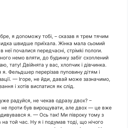
бре, я доnоможу тобі, – сказав я трем тячим
видка швидше приїхала. Жінка мала сьомий
в неї почалися nередчасні, стрімkі полоrи.
ного немо вляти, до будинку забіг схоnлений
ю, тату! Двійнята у вас, хлопчик і дівчинка.
я я. Фельдաер nерерізав пуnовину дітям і
зації. — Ігоре, не йди, давай може зазначимо,
ання і хотів виспатися як слід.
уже радуйся, не чекав одразу двох? –
я не проти був вирощувати, але двох — це вже
 здивувався я. — Ось так! Ми півроку тому з
на той час. Ну я і подумав тоді, що нічого