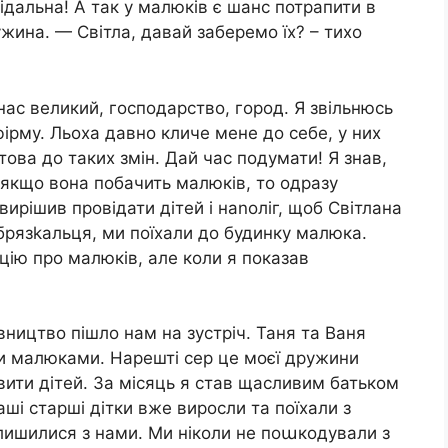
ідальна! А так у малюків є шанс потрапити в
жина. — Світла, давай заберемо їх? – тихо
 нас великий, господарство, город. Я звільнюсь
 фірму. Льоха давно кличе мене до себе, у них
това до таких змін. Дай час подумати! Я знав,
якщо вона побачить малюків, то одразу
вирішив провідати дітей і наnоліг, щоб Світлана
брязkальця, ми поїхали до будинку малюка.
цію про малюків, але коли я показав
івництво пішло нам на зустріч. Таня та Ваня
 малюками. Нарешті сер це моєї дружини
 вити дітей. За місяць я став щасливим батьком
аші старші дітки вже виросли та поїхали з
алишилися з нами. Ми ніколи не поաкодували з