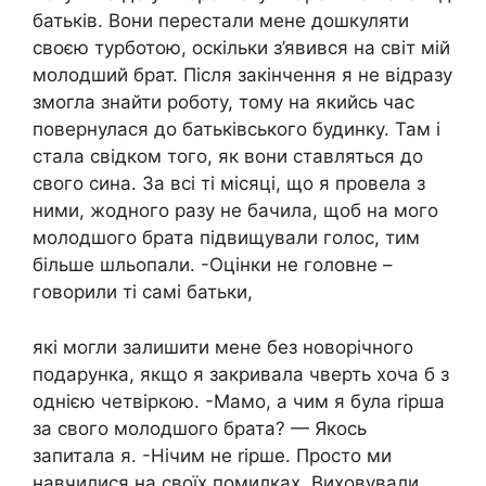
батьків. Вони перестали мене дошкуляти
своєю турботою, оскільки з’явився на світ мій
молодший брат. Після закінчення я не відразу
змогла знайти роботу, тому на якийсь час
повернулася до батьківського будинку. Там і
стала свідком того, як вони ставляться до
свого сина. За всі ті місяці, що я провела з
ними, жодного разу не бачила, щоб на мого
молодшого брата підвищували голос, тим
більше шльопали. -Оцінки не головне –
говорили ті самі батьки,
які могли залишити мене без новорічного
подарунка, якщо я закривала чверть хоча б з
однією четвіркою. -Мамо, а чим я була rірша
за свого молодшого брата? — Якось
запитала я. -Нічим не rірше. Просто ми
навчилися на своїх помилках. Виховували