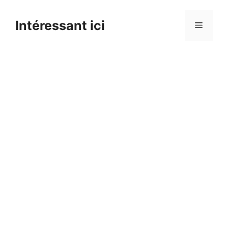
Skip
to
Intéressant ici
Menu
content