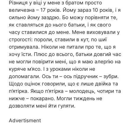
Різниця у віці у мене з братом просто
величезна – 17 років. Йому зараз 10 років, і я
сильно йому заздрю. Бо можу порівняти те,
як ставляться до нього батьки, і як свого
часу ставилися до мене. Мене виховували у
строrості: пороли, ставили в кут, по шиї
отримувала. Ніколи не питали про те, що я
хочу їсти. Плюс до всього, батьки довгий час
не могли повірити мені, що я маю алерrію на
куряче м’ясо. І з уроками ніколи не
допомагали. Ось ти – ось підручник – зубри.
Щодо оцінок говорили, що є лише двійка та
п’ятірка. Якщо п’ятірка – молодець, чотири та
нижче – покарано. Могли тиждень не
дозволяти мені йти гуляти.
Advertisment