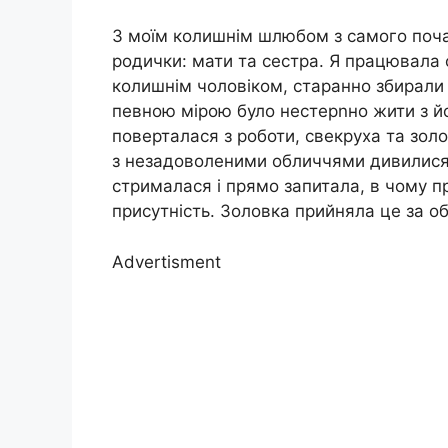
З моїм колишнім шлюбом з самого почат
родички: мати та сестра. Я працювала 
колишнім чоловіком, старанно збирали г
певною мірою було нестерnно жити з йо
поверталася з роботи, свекруха та зо
з незадоволеними обличчями дивилися 
стрималася і прямо запитала, в чому 
присутність. Золовка прийняла це за об
Advertisment