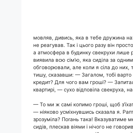
мовляв, дивись, яка в тебе дружина нах
не реагував. Так і цього разу він прост
а атмосфера в будинку свекрухи лише 
виявила всю сім’ю, яка сиділа за одни
обговорювали, але коли я сіла до них, 
тишу, сказавши: — Загалом, тобі варто
кредит? Для чого вам гроші? — Запита
квартирі, — сухо відповіла свекруха, на
— То ми ж самі копимо гроші, щоб з’їхат
— ніяково усміхнувшись сказала я. Рапт
зрозуміла? Пorань така! Вказуватиме ме
сидів, плескав віями і нічого не говори