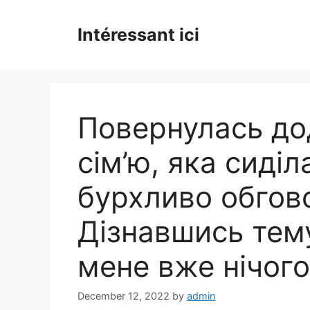
Skip
to
Intéressant ici
content
Повернулась до
сім’ю, яка сиділ
бурхливо обгов
Дізнавшись тем
мене вже нічого
December 12, 2022
by
admin