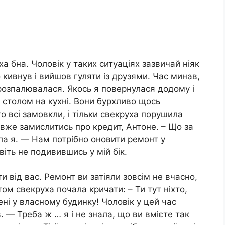
а бна. Чоловік у таких ситуаціях зазвичай ніяк
о кивнув і вийшов гуляти із друзями. Час минав,
розпалювалася. Якось я повернулася додому і
м столом на кухні. Вони бурхливо щось
то всі замовкли, і тільки свекруха порушила
 вже замислитись про кредит, Антоне. – Що за
ла я. — Нам потрібно оновити ремонт у
віть не подивившись у мій бік.
и від вас. Ремонт ви затіяли зовсім не вчасно,
ом свекруха почала кричати: – Ти тут ніхто,
ні у власному будинку! Чоловік у цей час
в. — Треба ж … я і не знала, що ви вмієте так