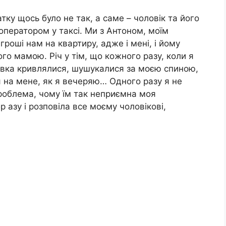
ку щось було не так, а саме – чоловік та його
оператором у таксі. Ми з Антоном, моїм
роші нам на квартиру, адже і мені, і йому
го мамою. Річ у тім, що кожного разу, коли я
ловка кривлялися, шушукалися за моєю спиною,
на мене, як я вечеряю… Одного разу я не
проблема, чому їм так неприємна моя
р азу і розповіла все моєму чоловікові,