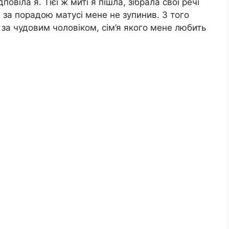
овіла я. Тієї ж миті я пішла, зібрала свої речі
 за порадою матусі мене не зупинив. З того
я за чудовим чоловіком, сім’я якого мене любить