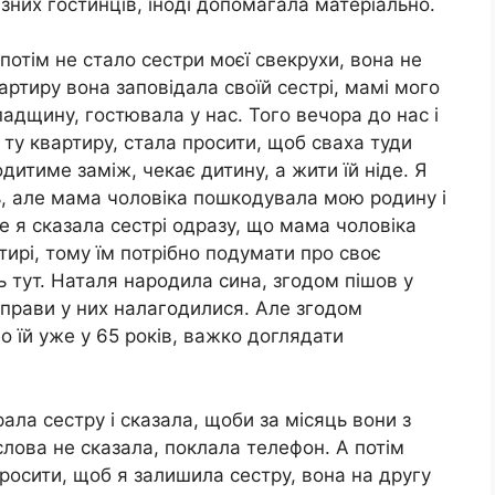
ізних гостинців, іноді допомагала матеріально.
отім не стало сестри моєї свекрухи, вона не
артиру вона заповідала своїй сестрі, мамі мого
адщину, гостювала у нас. Того вечора до нас і
ту квартиру, стала просити, щоб сваха туди
итиме заміж, чекає дитину, а жити їй ніде. Я
ь, але мама чоловіка пошкодувала мою родину і
е я сказала сестрі одразу, що мама чоловіка
ртирі, тому їм потрібно подумати про своє
ь тут. Наталя народила сина, згодом пішов у
справи у них налагодилися. Але згодом
о їй уже у 65 років, важко доглядати
ала сестру і сказала, щоби за місяць вони з
 слова не сказала, поклала телефон. А потім
осити, щоб я залишила сестру, вона на другу