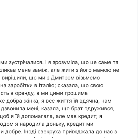
 ми зустрічалися. і я зрозуміла, що це саме та
кликав мене заміж, але жити з його мамою не
сі вирішили, що ми з Дмитром візьмемо
на заробітки в Італію; сказала, що свою
асть в оренду, а ми цими грошима
 добра жінка, я все життя їй вдячна, нам
дзвонила мені, казала, що брат одружився,
щоб я їй допомагала, але мав кредит; я
годом я народила доньку, кредит ми
 добре. Іноді свекруха приїжджала до нас з