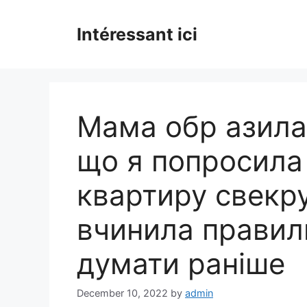
Skip
to
Intéressant ici
content
Мама обр азилас
що я попросила 
квартиру свекр
вчинила правил
думати раніше
December 10, 2022
by
admin