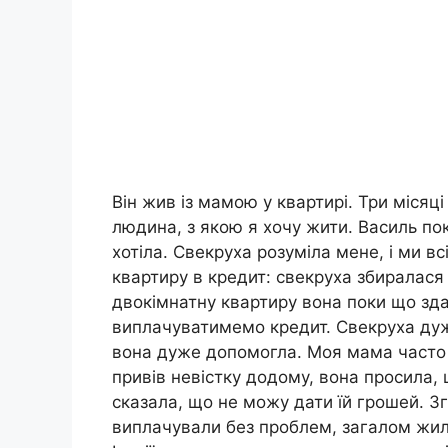
Він жив із мамою у квартирі. Три місяці
людина, з якою я хочу жити. Василь по
хотіла. Свекруха розуміла мене, і ми в
квартиру в кредит: свекруха збиралася 
двокімнатну квартиру вона поки що зд
виплачуватимемо кредит. Свекруха дуже
вона дуже допомогла. Моя мама часто 
привів невістку додому, вона просила, 
сказала, що не можу дати їй грошей. З
виплачували без проблем, загалом жили