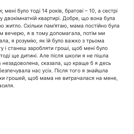
мені було тоді 14 років, братові – 10, а сестрі
у двокімнатній квартирі. Добре, що вона була
о житло. Скільки пам’ятаю, мама постійно була
ам вечерю, я в тому допомагала, потім ми
ала, я розумію, як їй було важко з трьома
у і станеш заробляти гроші, щоб мені було
тоді ще дитині. Але після школи я не пішла
 незадоволена, сказала, що краще б я десь
езпечувала нас усіх. Після того я знайшла
охи грошей, щоб мама не витрачалася на мене,
асиля.