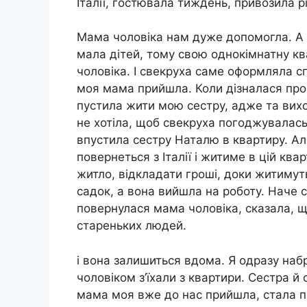
Італії, гостювала тиждень, привозила р
Мама чоловіка нам дуже допомогла. А п
мала дітей, тому свою однокімнатну кв
чоловіка. І свекруха саме оформляла сп
моя мама прийшла. Коли дізналася про 
пустила жити мою сестру, адже та виход
не хотіла, щоб свекруха погоджувалас
впустила сестру Наталю в квартиру. Ал
повернеться з Італії і житиме в цій ква
житло, відкладати гроші, доки житимут
садок, а вона вийшла на роботу. Наче 
повернулася мама чоловіка, сказала, щ
стареньких людей.
і вона залишиться вдома. Я одразу набр
чоловіком з’їхали з квартири. Сестра й
мама моя вже до нас прийшла, стала пр