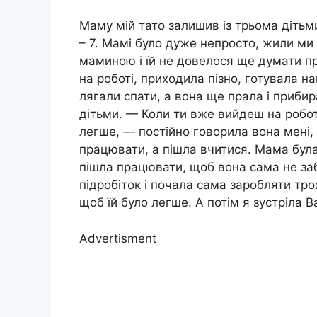
Маму мій тато залишив із трьома дітьми; 
– 7. Мамі було дуже непросто, жили ми 
маминою і їй не довелося ще думати пр
на роботі, приходила пізно, готувала н
лягали спати, а вона ще прала і прибир
дітьми. — Коли ти вже вийдеш на робот
легше, — постійно говорила вона мені, 
працювати, а пішла вчитися. Мама була
пішла працювати, щоб вона сама не заб
підробіток і почала сама заробляти тр
щоб їй було легше. А потім я зустріла В
Advertisment