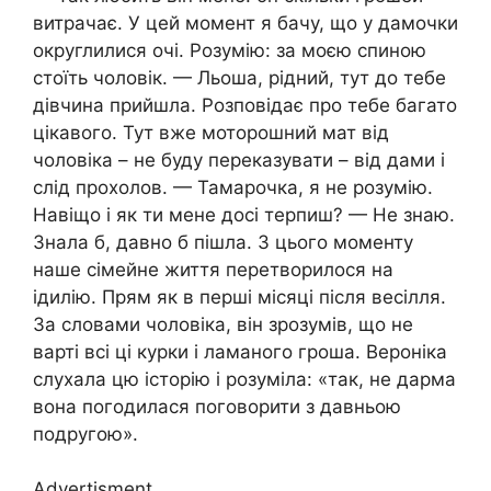
витрачає. У цей момент я бачу, що у дамочки
округлилися очі. Розумію: за моєю спиною
стоїть чоловік. — Льоша, рідний, тут до тебе
дівчина прийшла. Розповідає про тебе багато
цікавого. Тут вже моторошний мат від
чоловіка – не буду переказувати – від дами і
слід прохолов. — Тамарочка, я не розумію.
Навіщо і як ти мене досі терпиш? — Не знаю.
Знала б, давно б пішла. З цього моменту
наше сімейне життя перетворилося на
ідилію. Прям як в перші місяці після весілля.
За словами чоловіка, він зрозумів, що не
варті всі ці курки і ламаного гроша. Вероніка
слухала цю історію і розуміла: «так, не дарма
вона погодилася поговорити з давньою
подругою».
Advertisment