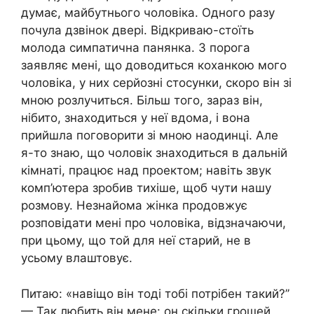
думає, майбутнього чоловіка. Одного разу
почула дзвінок двері. Відкриваю-стоїть
молода симпатична панянка. З порога
заявляє мені, що доводиться коханкою мого
чоловіка, у них серйозні стосунки, скоро він зі
мною розлучиться. Більш того, зараз він,
нібито, знаходиться у неї вдома, і вона
прийшла поговорити зі мною наодинці. Але
я-то знаю, що чоловік знаходиться в дальній
кімнаті, працює над проектом; навіть звук
комп’ютера зробив тихіше, щоб чути нашу
розмову. Незнайома жінка продовжує
розповідати мені про чоловіка, відзначаючи,
при цьому, що той для неї старий, не в
усьому влаштовує.
Питаю: «навіщо він тоді тобі потрібен такий?’’
— Так любить він мене: он скільки грошей