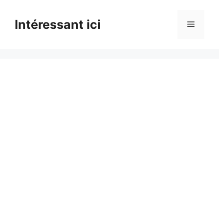
Skip
to
Intéressant ici
Menu
content