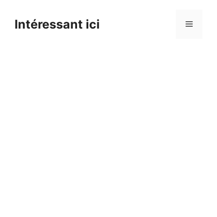
Skip
to
Intéressant ici
Menu
content