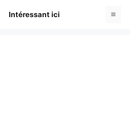
Skip
to
Intéressant ici
Menu
content