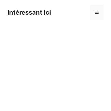
Skip
to
Intéressant ici
Menu
content