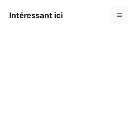
Skip
to
Intéressant ici
Menu
content