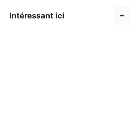
Skip
to
Intéressant ici
Menu
content