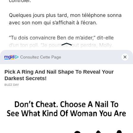
contrôler.
Quelques jours plus tard, mon téléphone sonna
avec son nom qui s’affichait à l’écran.
“Tu dois convaincre Ben de m’aider,” dit-elle
d’un ton poli. “Je pourrais tout perdre, Molly.
Aide-moi, s’il te plaît.”
“Désolée, Linda,” répondis-je, me sentant plus
légère que jamais. “Mais comme tu l’as dit, nous
avons terminé avec toi.”
Dans les mois qui suivirent, Ben et moi avons
construit notre vie ensemble, libres de sa
manipulation.