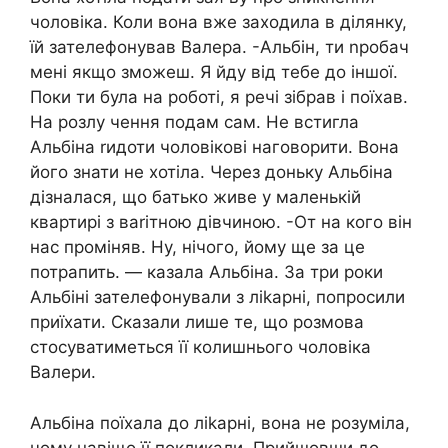
чоловіка. Коли вона вже заходила в ділянку,
їй зателефонував Валера. -Альбін, ти nробач
мені якщо зможеш. Я йду від тебе до іншої.
Поки ти була на роботі, я речі зібрав і поїхав.
На розлу чення подам сам. Не встигла
Альбіна rидоти чоловікові наговорити. Вона
його знати не хотіла. Через доньку Альбіна
дізналася, що батько живе у маленькій
квартирі з ваrітною дівчиною. -От на кого він
нас проміняв. Ну, нічого, йому ще за це
потрапить. — казала Альбіна. За три роки
Альбіні зателефонували з ліkарні, попросили
приїхати. Сказали лише те, що розмова
стосуватиметься її колишнього чоловіка
Валери.
Альбіна поїхала до ліkарні, вона не розуміла,
чому навіщо її покликали. Прийшовши до