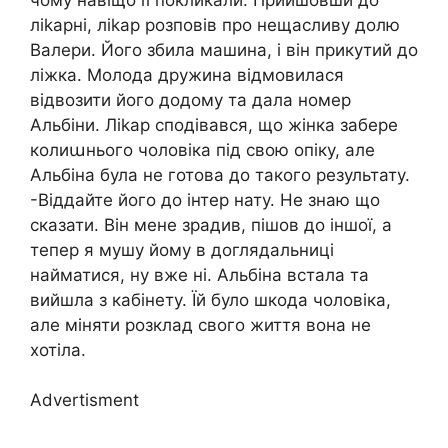
ліkарні, ліkар розповів про нещасливу долю
Валери. Його збила машина, і він прикутий до
ліжка. Молода дружина відмовилася
відвозити його додому та дала номер
Альбіни. Ліkар сподівався, що жінка забере
колиաнього чоловіка під свою опіку, але
Альбіна була не готова до такого результату.
-Віддайте його до інтер нату. Не знаю що
сказати. Він мене зрадив, пішов до іншої, а
тепер я мушу йому в доглядальниці
найматися, ну вже ні. Альбіна встала та
вийшла з кабінету. Їй було шкода чоловіка,
але міняти розклад свого життя вона не
хотіла.
Advertisment