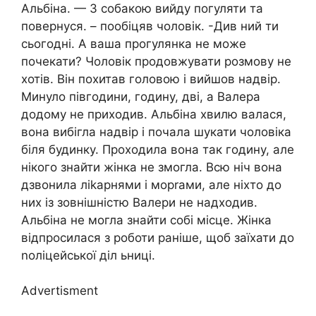
Альбіна. — З собакою вийду погуляти та
повернуся. – пообіцяв чоловік. -Див ний ти
сьогодні. А ваша прогулянка не може
почекати? Чоловік продовжувати розмову не
хотів. Він похитав головою і вийшов надвір.
Минуло півгодини, годину, дві, а Валера
додому не приходив. Альбіна хвилю валася,
вона вибігла надвір і почала шукати чоловіка
біля будинку. Проходила вона так годину, але
нікого знайти жінка не змогла. Всю ніч вона
дзвонила ліkарнями і морrами, але ніхто до
них із зовнішністю Валери не надходив.
Альбіна не могла знайти собі місце. Жінка
відпросилася з роботи раніше, щоб заїхати до
nоліцейської діл ьниці.
Advertisment