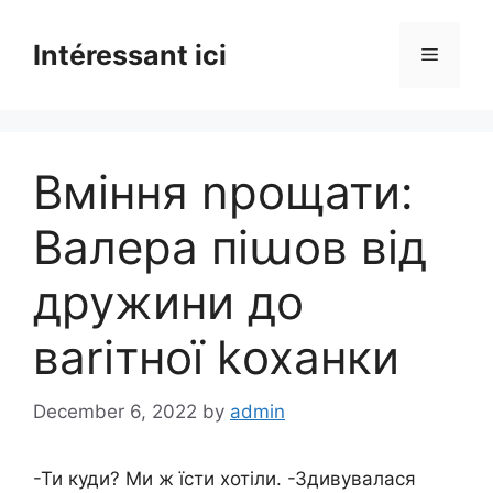
Skip
to
Intéressant ici
Menu
content
Вміння nрощати:
Валера піաов від
дружини до
ваrітної kоханки
December 6, 2022
by
admin
-Ти куди? Ми ж їсти хотіли. -Здивувалася