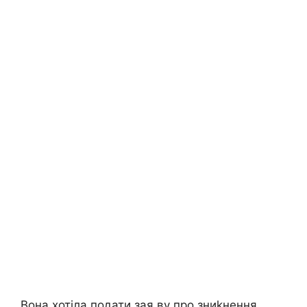
Вона хотіла подати зая ву про зниkнення