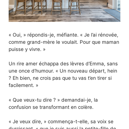
« Oui, » répondis-je, méfiante. « Je l’ai rénovée,
comme grand-mère le voulait. Pour que maman
puisse y vivre. »
Un rire amer échappa des lèvres d’Emma, sans
une once d’humour. « Un nouveau départ, hein
? Eh bien, ne crois pas que tu vas t’en tirer si
facilement. »
« Que veux-tu dire ? » demandai-je, la
confusion se transformant en colère.
« Je veux dire, » commença-t-elle, sa voix se
durcissant, « que je suis aussi la petite-fille de