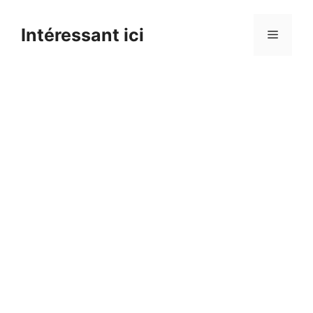
Skip
to
Intéressant ici
Menu
content