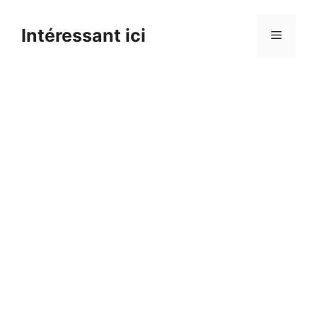
Skip
to
Intéressant ici
Menu
content