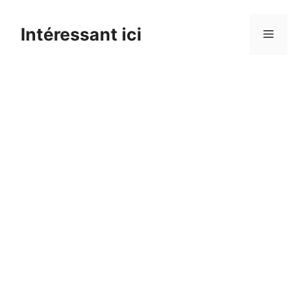
Skip
to
Intéressant ici
Menu
content