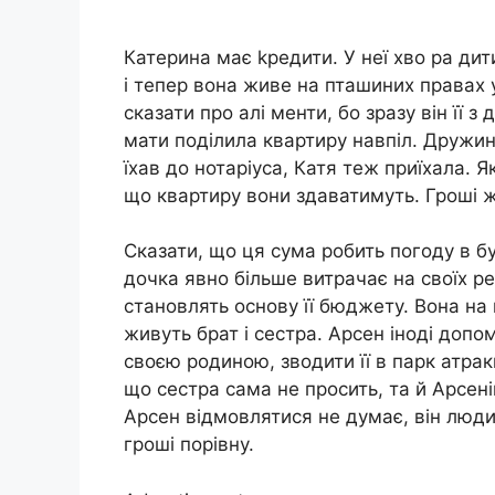
Катерина має kредити. У неї хво ра дит
і тепер вона живе на пташиних правах у
сказати про алі менти, бо зразу він її з
мати поділила квартиру навпіл. Дружина
їхав до нотаріуса, Катя теж приїхала. Я
що квартиру вони здаватимуть. Гроші ж
Сказати, що ця сума робить погоду в бу
дочка явно більше витрачає на своїх реп
становлять основу її бюджету. Вона на 
живуть брат і сестра. Арсен іноді допома
своєю родиною, зводити її в парк атрак
що сестра сама не просить, та й Арсені
Арсен відмовлятися не думає, він люди
гроші порівну.