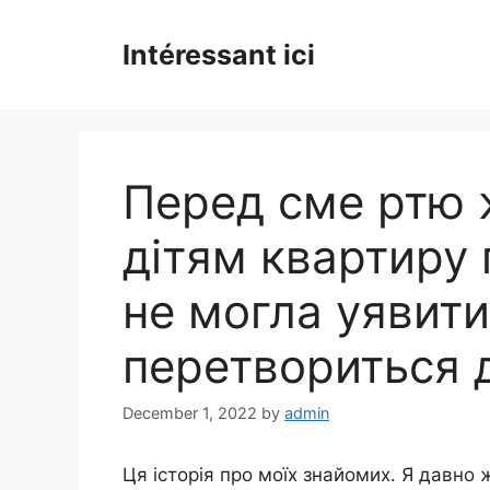
Skip
to
Intéressant ici
content
Перед сме ртю 
дітям квартиру 
не могла уявити
перетвориться д
December 1, 2022
by
admin
Ця історія про моїх знайомих. Я давно 