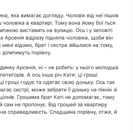
ина, яка вимагає догляду. Чоловік від неї пішов
 чоловіка в квартирі. Тому вона йому бої ться
 дитиною виставить на вулицю. Ось і у заповіті
 Арсенія відразу підняла чоловіка, щоби він
к мені відомо, брат і сестра зійшлися на тому,
 ділитимуть порівну.
динку Арсенія, ні – не робить: у нього молодша
етиторів. А ось інша річ Катя: ці гроші
ці гроші годує та одягає свою доньку. Ось так
гає сестрі, може забрати її доньку на пікнік зі
ціонів. Грошима брат Каті не допомагає, тому
й сам не пропонує. Від грошей за квартиру
на справедливість. Спадщина порівну, отже, й