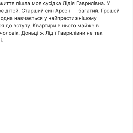
життя пішла моя сусідка Лідія Гаврилівна. У
оє дітей. Старший син Арсен — багатий. Грошей
и, одна навчається у найпрестижнішому
ся до вступу. Квартири в нього майже в
чоловік. Доньці ж Лідії Гаврилівни не так
і.