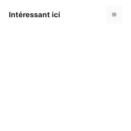
Skip
to
Intéressant ici
Menu
content