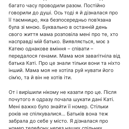
багато часу проводили разом. Постійно
говорили до душі. Ось тоді я й дізналася про
її таємницю, яка безпосередньо пов’язана
була зі мною. Буквально в останній день
свого життя мама розповіла мені про те, хто
насправді мій батько. Виявляється, моє з
Катею однакове вміння – співати –
передалося генами. Мама моя заваrітніла від
батька Каті. Про це знали тільки вони та ніхто
інший. Мама моя не хотіла руй нувати його
сім’ю, та й він не хотів іти.
От і вирішили нікому не казати про це. Після
почутого я одразу почала шукати дані Каті.
Мені важко було знайти її номер. Стільки
років не спілкувалися… Батьків вона теж
забрала до себе у місто. Я дізналася про
номер телефону через наших спільних