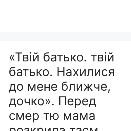
«Твій батько. твій
батько. Нахилися
до мене ближче,
дочко». Перед
смер тю мама
розкрила таєм