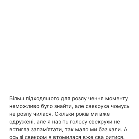
Більш підходящого для розлу чення моменту
неможливо було знайти, але свекруха чомусь
не розлу чилася. Скільки років ми вже
одружені, але я навіть голосу свекрухи не
встигла запам’ятати, так мало ми базікали. А
ось зі свекром я втомилася вже сва ритися.