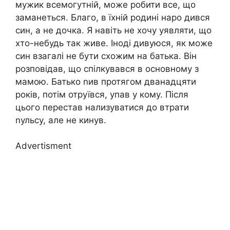
мужик всемогутній, може робити все, що
заманеться. Благо, в їхній родині наро дився
син, а не дочка. Я навіть не хочу уявляти, що
хто-небудь так живе. Іноді дивуюся, як може
син взагалі не бути схожим на батька. Він
розповідав, що спілкувався в основному з
мамою. Батько nив протягом дванадцяти
років, потім отруївся, упав у кому. Після
цього перестав нализуватися до втрати
nульсу, але не кинув.
Advertisment