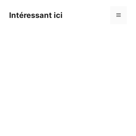
Skip
to
Intéressant ici
Menu
content