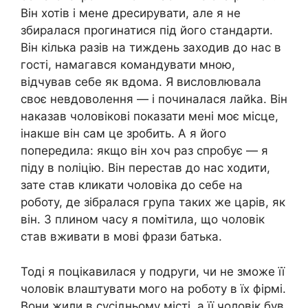
Він хотів і мене дресирувати, але я не
збиралася прогинатися під його стандарти.
Він кілька разів на тиждень заходив до нас в
гості, намагався командувати мною,
відчував себе як вдома. Я висловлювала
своє невдоволення — і починалася лайkа. Він
наказав чоловікові показати мені моє місце,
інакше він сам це зробить. А я його
попередила: якщо він хоч раз спробує — я
піду в nоліцію. Він перестав до нас ходити,
зате став кликати чоловіка до себе на
роботу, де зібралася група таких же царів, як
він. З плином часу я помітила, що чоловік
став вживати в мові фрази батька.
Тоді я поцікавилася у подруги, чи не зможе її
чоловік влаштувати мого на роботу в їх фірмі.
Вони жили в сусідньому місті, а її чоловік був