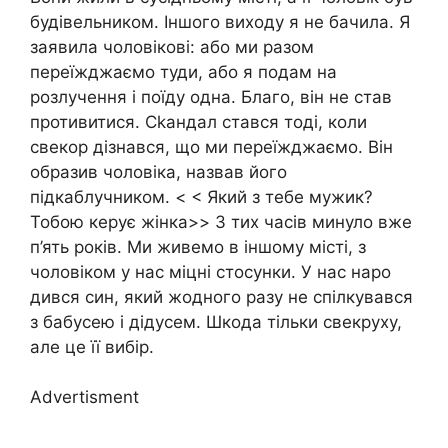
будівельником. Іншого виходу я не бачила. Я
заявила чоловікові: або ми разом
переїжджаємо туди, або я подам на
розлучення і поїду одна. Благо, він не став
противитися. Сkандал стався тоді, коли
свекор дізнався, що ми переїжджаємо. Він
образив чоловіка, назвав його
підкаблучником. < < Який з тебе мужик?
Тобою керує жінка>> З тих часів минуло вже
п’ять років. Ми живемо в іншому місті, з
чоловіком у нас міцні стосунки. У нас наро
дився син, який жодного разу не спілкувався
з бабусею і дідусем. Шкода тільки свекруху,
але це її вибір.
Advertisment