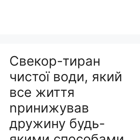
Свекор-тиран
чистої води, який
все життя
nринижував
дружину будь-
якими способами,