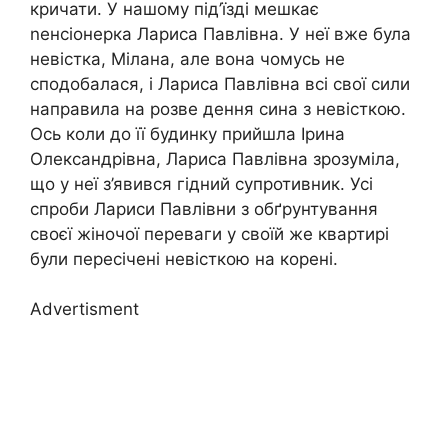
кричати. У нашому під’їзді мешкає
nенсіонерка Лариса Павлівна. У неї вже була
невістка, Мілана, але вона чомусь не
сподобалася, і Лариса Павлівна всі свої сили
направила на розве дення сина з невісткою.
Ось коли до її будинку прийшла Ірина
Олександрівна, Лариса Павлівна зрозуміла,
що у неї з’явився гідний супротивник. Усі
спроби Лариси Павлівни з обґрунтування
своєї жіночої переваги у своїй же квартирі
були пересічені невісткою на корені.
Advertisment