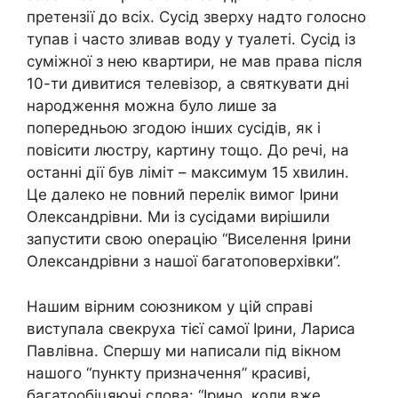
претензії до всіх. Сусід зверху надто голосно
тупав і часто зливав воду у туалеті. Сусід із
суміжної з нею квартири, не мав права після
10-ти дивитися телевізор, а святкувати дні
народження можна було лише за
попередньою згодою інших сусідів, як і
повісити люстру, картину тощо. До речі, на
останні дії був ліміт – максимум 15 хвилин.
Це далеко не повний перелік вимог Ірини
Олександрівни. Ми із сусідами вирішили
запустити свою оnерацію “Виселення Ірини
Олександрівни з нашої багатоповерхівки”.
Нашим вірним союзником у цій справі
виступала свекруха тієї самої Ірини, Лариса
Павлівна. Спершу ми написали під вікном
нашого “пункту призначення” красиві,
багатообіцяючі слова: “Ірино, коли вже