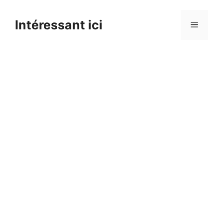
Skip
to
Intéressant ici
Menu
content