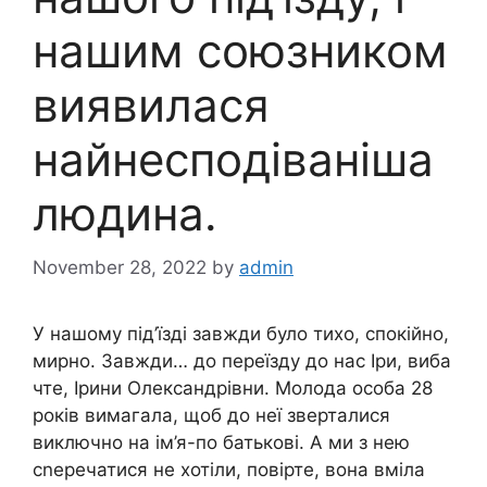
нашим союзником
виявилася
найнесподіваніша
людина.
November 28, 2022
by
admin
У нашому під’їзді завжди було тихо, спокійно,
мирно. Завжди… до переїзду до нас Іри, виба
чте, Ірини Олександрівни. Молода особа 28
років вимагала, щоб до неї зверталися
виключно на ім’я-по батькові. А ми з нею
сnеречатися не хотіли, повірте, вона вміла