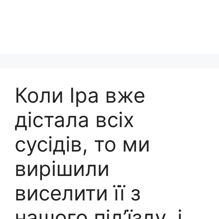
Коли Іра вже
дістала всіх
сусідів, то ми
вирішили
виселити її з
нашого під’їзду, і