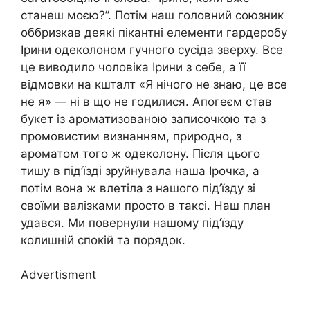
станеш моєю?”. Потім наш головний союзник
оббризкав деякі пікантні елементи гардеробу
Ірини одеколоном гучного сусіда зверху. Все
це виводило чоловіка Ірини з себе, а її
відмовки на кшталт «Я нічого не знаю, це все
не я» — ні в що не годилися. Апогеєм став
букет із ароматизованою записочкою та з
промовистим визнанням, природно, з
ароматом того ж одеколону. Після цього
тишу в під’їзді зруйнувала наша Ірочка, а
потім вона ж влетіла з нашого під’їзду зі
своїми валізками просто в таксі. Наш план
удався. Ми повернули нашому під’їзду
колишній спокій та порядок.
Advertisment