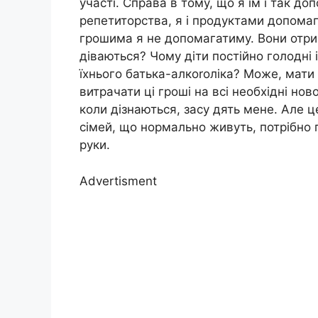
участі. Справа в тому, що я їм і так до
репетиторства, я і продуктами допомага
грошима я не допомагатиму. Вони отри
діваються? Чому діти постійно голодні
їхнього батька-алкоrоліка? Може, мати
витрачати ці гроші на всі необхідні но
коли дізнаються, засу дять мене. Але ц
сімей, що нормально живуть, потрібно п
руки.
Advertisment