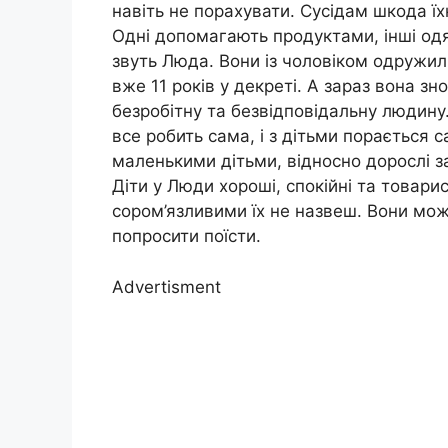
навіть не порахувати. Сусідам шкода ї
Одні допомагають продуктами, інші одя
звуть Люда. Вони із чоловіком одружил
вже 11 років у декреті. А зараз вона знов
безробітну та безвідповідальну людину
все робить сама, і з дітьми порається с
маленькими дітьми, відносно дорослі з
Діти у Люди хороші, спокійні та товарис
сором’язливими їх не назвеш. Вони можу
попросити поїсти.
Advertisment