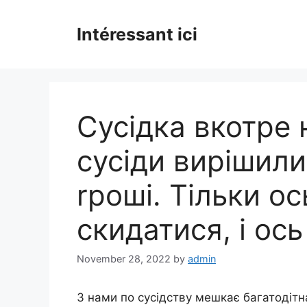
Skip
to
Intéressant ici
content
Сусідка вкотре 
сусіди вирішили
rроші. Тільки о
скидатися, і ос
November 28, 2022
by
admin
З нами по сусідству мешкає багатодітна 