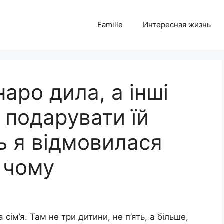
Famille
Интересная жизнь
наро дила, а інші
 подарувати їй
сь я відмовилася
ь чому
сім’я. Там не три дитини, не п’ять, а більше,