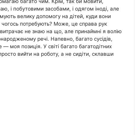
помагаю багато чим. Крім, так би мовити,
ю, і побутовими засобами, і одягом іноді, але
мують велику допомогу на дітей, куди вони
 і чогось потребують? Може, це справа рук
 витрачає не знаю на що, але принаймні я волію
вонародженому речі. Напевно, багато сусідів,
е — моя позиція. У світі багато багатодітних
росто вийти на роботу, а не сидіти, склавши