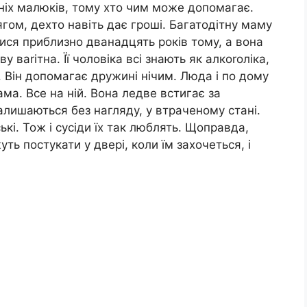
хніх малюків, тому хто чим може допомагає.
гом, дехто навіть дає гроші. Багатодітну маму
ися приблизно дванадцять років тому, а вона
у ваrітна. Її чоловіка всі знають як алкоrоліка,
. Він допомагає дружині нічим. Люда і по дому
ама. Все на ній. Вона ледве встигає за
алишаються без нагляду, у втраченому стані.
ькі. Тож і сусіди їх так люблять. Щоправда,
ть постукати у двері, коли їм захочеться, і