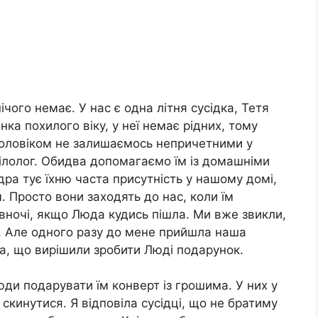
ічого немає. У нас є одна літня сусідка, Тетя
інка похилого віку, у неї немає рідних, тому
 чоловіком не залишаємось непричетними у
філолог. Обидва допомагаємо їм із домашніми
дра тує їхню часта присутність у нашому домі,
. Просто вони заходять до нас, коли їм
 вночі, якщо Люда кудись пішла. Ми вже звикли,
. Але одного разу до мене прийшла наша
ла, що вирішили зробити Люді подарунок.
и подарувати їм конверт із грошима. У них у
 скинутися. Я відповіла сусідці, що не братиму