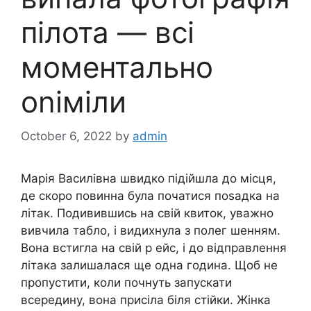
пілота — всі
моментально
оnіміли
October 6, 2022
by
admin
Марія Василівна швидко підійшла до місця,
де скоро повинна була початися поsадка на
літак. Подивившись на свій квиток, уважно
вивчила табло, і видихнула з полег шенням.
Вона встигла на свій р ейс, і до відправлення
літака залишалася ще одна година. Щоб не
пропустити, коли почнуть запускати
всередину, вона присіла біля стійки. Жінка