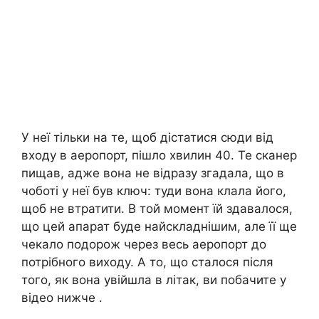
У неї тільки на те, щоб дістатися сюди від
входу в аеpопорт, пішло хвилин 40. Те сканер
пищав, адже вона не відразу згадала, що в
чоботі у неї був ключ: туди вона клала його,
щоб не втратити. В той момент їй здавалося,
що цей апарат буде найскладнішим, але її ще
чекало подорож через весь аеpопорт до
потрібного виходу. А то, що сталося після
того, як вона увійшла в літак, ви побачите у
відео нижче .