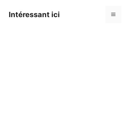
Skip
to
Intéressant ici
Menu
content