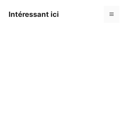
Skip
to
Intéressant ici
Menu
content