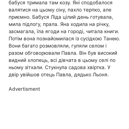
бабуся тримала там козу. Яні сподобалося
валятися на цьому сіну, пахло терпко, але
приємно. Бабуся Ліда цілий день готувала,
мила підлогу, прала. Яна ходила на річку,
засмагала, їла ягоди на городі, читала книги.
Потім вона познайомилася із сусідкою Танею.
Вони багато розмовляли, гуляли селом і
разом обговорювали Павла. Він був високий
видний хлопець, всі дівчата в цьому селі по
ньому зітхали. Стукнула садова хвіртка. У
двір увійшов отець Павла, дядько Льоня.
Advertisment