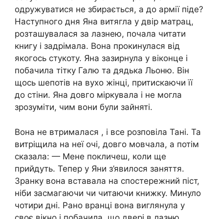
одружуватися не збирається, а до армії піде?
Наступного дня Яна витягла у двір матрац,
розташувалася за лазнею, почала читати
книгу і задрімала. Вона прокинулася від
якогось стукоту. Яна зазирнула у віконце і
побачила тітку Галю та дядька Льоню. Він
щось шепотів на вухо жінці, притискаючи її
до стіни. Яна довго міркувала і не могла
зрозуміти, чим вони були зайняті.
Вона не втрималася , і все розповіла Тані. Та
витріщила на неї очі, довго мовчала, а потім
сказала: — Мене покличеш, коли ще
прийдуть. Тепер у Яни з’явилося заняття.
Зранку вона вставала на спостережний піст,
ніби засмагаючи чи читаючи книжку. Минуло
чотири дні. Рано вранці вона виглянула у
своє вікно і побачила, що двері в лазню