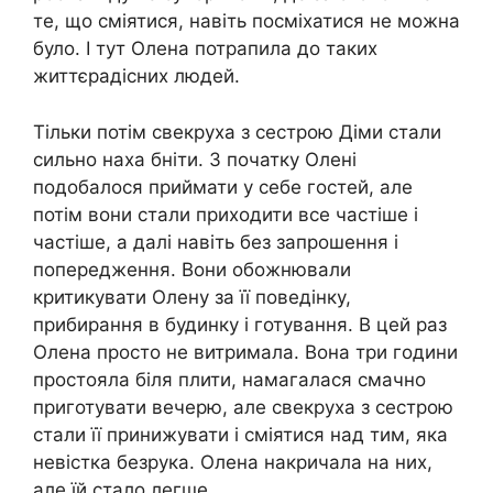
те, що сміятися, навіть посміхатися не можна
було. І тут Олена потрапила до таких
життєрадісних людей.
Тільки потім свекруха з сестрою Діми стали
сильно наха бніти. З початку Олені
подобалося приймати у себе гостей, але
потім вони стали приходити все частіше і
частіше, а далі навіть без запрошення і
попередження. Вони обожнювали
критикувати Олену за її поведінку,
прибирання в будинку і готування. В цей раз
Олена просто не витримала. Вона три години
простояла біля плити, намагалася смачно
приготувати вечерю, але свекруха з сестрою
стали її принижувати і сміятися над тим, яка
невістка безрука. Олена накричала на них,
але їй стало легше.