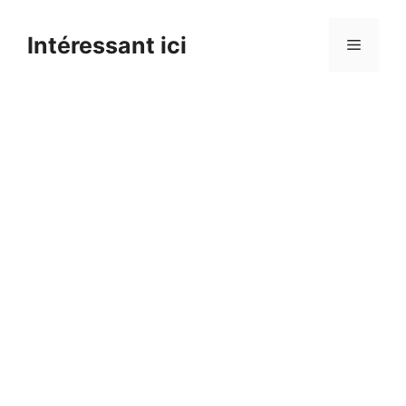
Skip
to
Intéressant ici
Menu
content