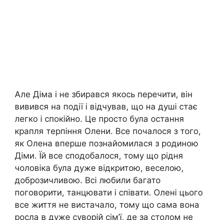
Але Діма і не збирався якось перечити, він
вивився на події і відчував, що на душі стає
легко і спокійно. Це просто була остання
крапля терпіння Олени. Все почалося з того,
як Олена вперше познайомилася з родиною
Діми. Їй все сподобалося, тому що рідня
чоловіка була дуже відкритою, веселою,
доброзичливою. Всі любили багато
поговорити, танцювати і співати. Олені цього
все життя не вистачало, тому що сама вона
росла в дуже суворій сім’ї, де за столом не