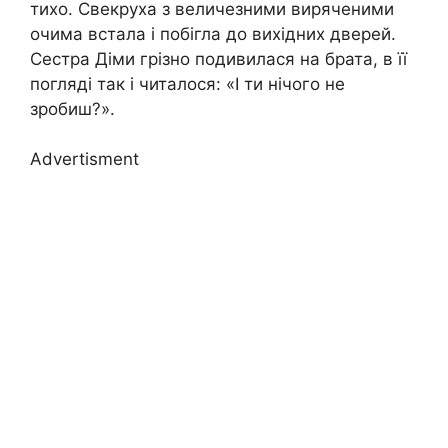
тихо. Свекруха з величезними виряченими
очима встала і побігла до вихідних дверей.
Сестра Діми грізно подивилася на брата, в її
погляді так і читалося: «І ти нічого не
зробиш?».
Advertisment