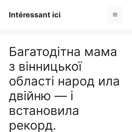
Skip
to
Intéressant ici
Menu
content
Багатодітна мама
з вінницької
області народ ила
двійню — і
встановила
рекорд.