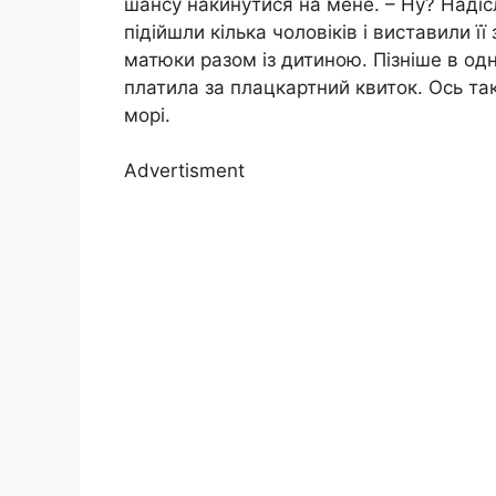
шансу накинутися на мене. – Ну? Наді
підійшли кілька чоловіків і виставили ї
матюки разом із дитиною. Пізніше в одн
платила за плацкартний квиток. Ось т
морі.
Advertisment