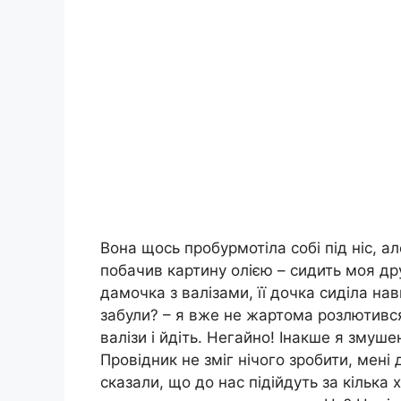
Вона щось пробурмотіла собі під ніс, ал
побачив картину олією – сидить моя др
дамочка з валізами, її дочка сиділа нав
забули? – я вже не жартома розлютився
валізи і йдіть. Негайно! Інакше я змуше
Провідник не зміг нічого зробити, мені
сказали, що до нас підійдуть за кілька