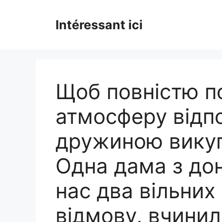
Skip
to
Intéressant ici
content
Щоб повністю п
атмосферу відпо
дружиною викуп
Одна дама з до
нас два вільних
відмову, вчини