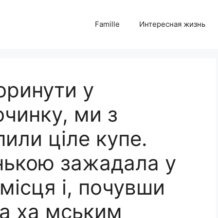
Famille
Интересная жизнь
оринути у
чинку, ми з
или ціле купе.
нькою зажадала у
 місця і, почувши
ла ха мським