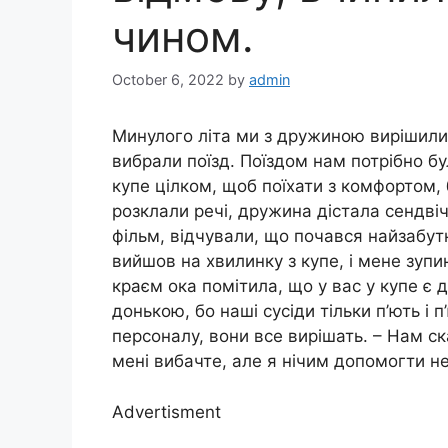
чином.
October 6, 2022
by
admin
Минулого літа ми з дружиною вирішили
вибрали поїзд. Поїздом нам потрібно бул
купе цілком, щоб поїхати з комфортом, 
розклали речі, дружина дістала сендвічі
фільм, відчували, що почався найзабут
вийшов на хвилинку з купе, і мене зупи
краєм ока помітила, що у вас у купе є 
донькою, бо наші сусіди тільки п’ють і п
персоналу, вони все вирішать. – Нам ск
мені вибачте, але я нічим допомогти н
Advertisment