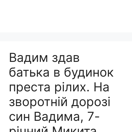
Вадим здав
батька в будинок
преста рілих. На
зворотній дорозі
син Вадима, 7-
річний Микита,