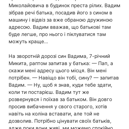
Миколайовича в будинок преста рілих. Вадим
зібрав речі батька, посадив його з сином в
машину і відвіз за вже обраною дружиною
адресою. Вадим вважав, що батькові там
буде легше, про нього і піклуватися там
можуть краще…
На зворотній дорозі син Вадима, 7-річний
Микита, раптом запитав у батька: — Пап, а
скажи мені адресу цього місця. Він мені
потрібен. — Навіщо він тобі, сину? — запитав
Вадим. — Ну, щоб я знав, куди тебе здати,
коли ти постарієш. Вадим тут же
розвернувся і поїхав за батьком. Він довго
просив вибачення у свого старого, хотів
навіть на коліна вставати, але той не
дозволив. Потрібно цінувати своїх батьків,
адже поки вони живі, ми можемо спокійно