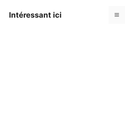
Skip
to
Intéressant ici
Menu
content