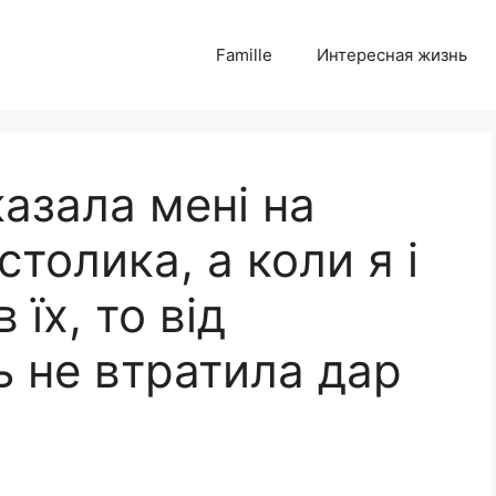
Famille
Интересная жизнь
казала мені на
толика, а коли я і
 їх, то від
ь не втратила дар