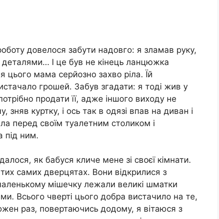
роботу довелося забути надовго: я зламав руку,
и деталями… І це був не кінець ланцюжка
ля цього мама серйозно захво ріла. Їй
истачало грошей. Забув згадати: я тоді жив у
 потрібно продати її, адже іншого виходу не
зняв куртку, і ось так в одязі впав на диван і
ояла перед своїм туалетним столиком і
 під ним.
далося, як бабуся кличе мене зі своєї кімнати.
а тих самих дверцятах. Вони відкрилися з
маленькому мішечку лежали великі шматки
ми. Всього чверті цього добра вистачило на те,
ожен раз, повертаючись додому, я вітаюся з