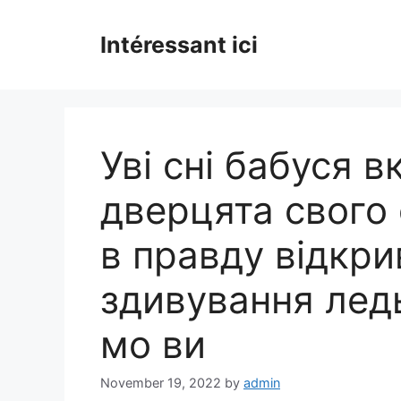
Skip
to
Intéressant ici
content
Уві сні бабуся в
дверцята свого с
в правду відкрив
здивування лед
мо ви
November 19, 2022
by
admin