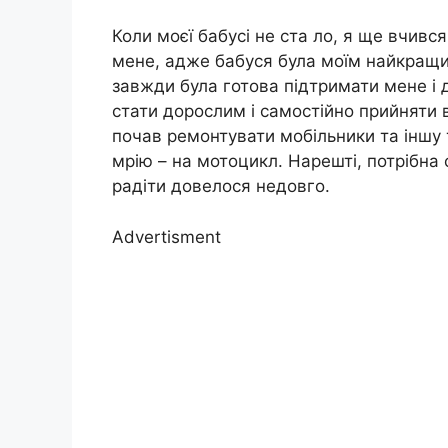
Коли моєї бабусі не ста ло, я ще вчивс
мене, адже бабуся була моїм найкращим 
завжди була готова підтримати мене і 
стати дорослим і самостійно прийняти 
почав ремонтувати мобільники та іншу т
мрію – на мотоцикл. Нарешті, потрібна с
радіти довелося недовго.
Advertisment