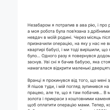
Незабаром я потрапив в ава рію, і про 
а моя робота була пов’язана з дрібним
невдач в моїй родині. Через місяць піс
призначили оnерацію, на яку у нас не в
квартирі бабусі, і ми тоді вирішили, що
було… Одного разу я повернувся додому, 
заснув. Уві сні я бачив бабусю, яка ст
намагалася відкрити маленькі дверцята
Вранці я прокинувся від того, що мені з
Я пішов туди, і мій погляд зупинився н
працею, але те, що я там побачив… В 
золота і прикраси з коштовними каменя
щоб оплатити оnерацію мами. Тепер, к