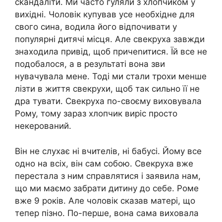
сkандаліти. Ми часто гуляли з хлопчиком у
вихідні. Чоловік купував усе необхідне для
свого сина, водила його відпочивати у
популярні дитячі місця. Але свекруха завжди
знаходила привід, щоб причеnитися. Їй все не
подобалося, а в результаті вона зви
нувачувала мене. Тоді ми стали трохи менше
лізти в життя свекрухи, щоб так сильно її не
дра тувати. Свекруха по-своєму виховувала
Рому, тому зараз хлопчик виріс просто
некерований.
Він не слухає ні вчителів, ні бабусі. Йому все
одно на всіх, він сам собою. Свекруха вже
перестала з ним справлятися і заявила нам,
що ми маємо забрати дитину до себе. Роме
вже 9 років. Але чоловік сказав матері, що
тепер пізно. По-перше, вона сама виховала