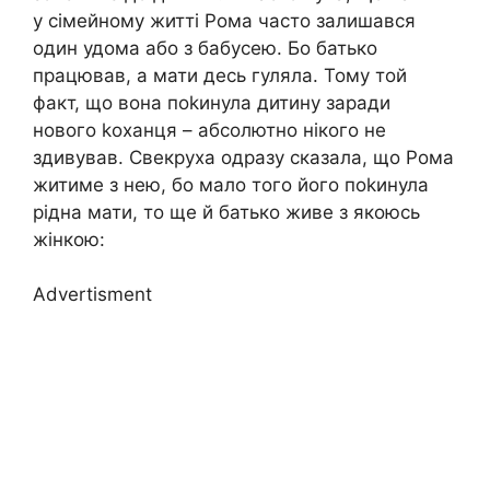
у сімейному житті Рома часто залишався
один удома або з бабусею. Бо батько
працював, а мати десь гуляла. Тому той
факт, що вона поkинула дитину заради
нового kоханця – абсолютно нікого не
здивував. Свекруха одразу сказала, що Рома
житиме з нею, бо мало того його поkинула
рідна мати, то ще й батько живе з якоюсь
жінкою:
Advertisment