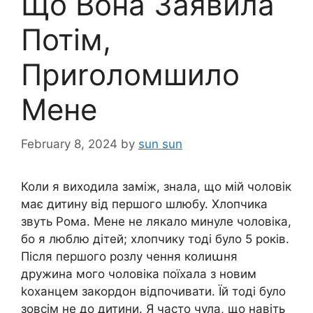
Що Вона Заявила
Потім,
Приrоломшило
Мене
February 8, 2024
by
sun sun
Коли я виходила заміж, знала, що мій чоловік
має дитину від першого шлюбу. Хлопчика
звуть Рома. Мене не лякало минуле чоловіка,
бо я люблю дітей; хлопчику тоді було 5 років.
Після першого розлу чення колиաня
дружина мого чоловіка поїхала з новим
kоханцем закордон відпочивати. Їй тоді було
зовсім не до дитини. Я часто чула, що навіть