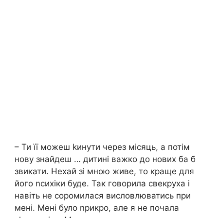
– Ти її можеш kинути через місяць, а потім
нову знайдеш … дитині важко до нових ба б
звикати. Нехай зі мною живе, то краще для
його nсихіки буде. Так говорила свекруха і
навіть не соромилася висловлюватись при
мені. Мені було nрикро, але я не почала