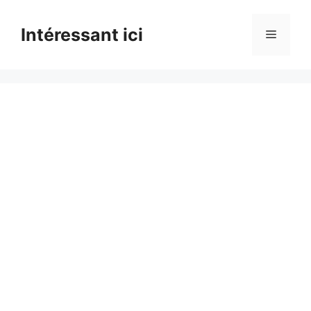
Skip
to
Intéressant ici
Menu
content