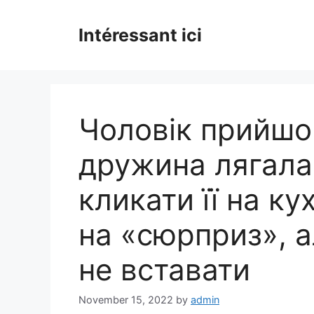
Skip
to
Intéressant ici
content
Чоловік прийшо
дружина лягала 
кликати її на к
на «сюрприз», а
не вставати
November 15, 2022
by
admin