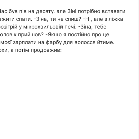
Час був пів на десяту, але Зіні потрібно вставати
жити спати. -Зіна, ти не спиш? -Ні, але з ліжка
зігрій у мікрохвильовій печі. -Зіна, тебе
 чоловік прийшов? -Якщо я постійно про це
 моєї зарплати на фарбу для волосся йтиме.
охи, а потім продовжив: