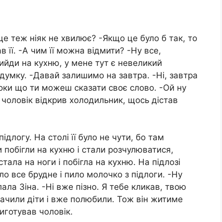
 це теж ніяк не хвилює? -Якщо це було б так, то
в її. -А чим її можна відмити? -Ну все,
вийди на кухню, у мене тут є невеликий
 думку. -Давай залишимо на завтра. -Ні, завтра
поки що ти можеш сказати своє слово. -Ой ну
с чоловік відкрив холодильник, щось дістав
підлогу. На столі її було не чути, бо там
и побігли на кухню і стали розчулюватися,
стала на ноги і побігла на кухню. На підлозі
о все брудне і пило молочко з підлоги. -Ну
лала Зіна. -Ні вже пізно. Я тебе кликав, твою
бачили діти і вже полюбили. Тож він житиме
иготував чоловік.