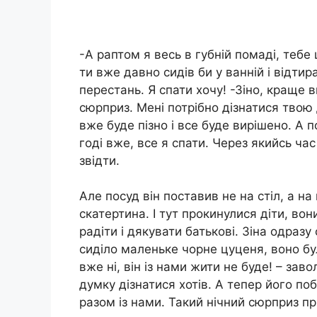
-А раптом я весь в губній помаді, тебе
ти вже давно сидів би у ванній і відтира
перестань. Я спати хочу! -Зіно, краще 
сюрприз. Мені потрібно дізнатися твою
вже буде пізно і все буде вирішено. А 
годі вже, все я спати. Через якийсь ча
звідти.
Але посуд він поставив не на стіл, а на 
скатертина. І тут прокинулися діти, вон
радіти і дякувати батькові. Зіна одразу 
сиділо маленьке чорне цуценя, воно бул
вже ні, він із нами жити не буде! – заво
думку дізнатися хотів. А тепер його по
разом із нами. Такий нічний сюрприз пр