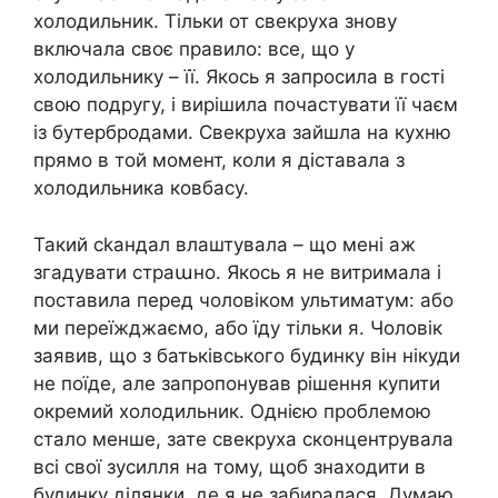
холодильник. Тільки от свекруха знову
включала своє правило: все, що у
холодильнику – її. Якось я запросила в гості
свою подругу, і вирішила почастувати її чаєм
із бутербродами. Свекруха зайшла на кухню
прямо в той момент, коли я діставала з
холодильника ковбасу.
Такий сkандал влаштувала – що мені аж
згадувати страաно. Якось я не витримала і
поставила перед чоловіком ультиматум: або
ми переїжджаємо, або їду тільки я. Чоловік
заявив, що з батьківського будинку він нікуди
не поїде, але запропонував рішення купити
окремий холодильник. Однією проблемою
стало менше, зате свекруха сконцентрувала
всі свої зусилля на тому, щоб знаходити в
будинку ділянки, де я не забиралася. Думаю,