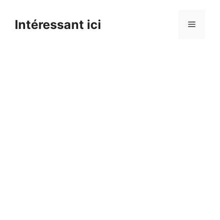
Skip
to
Intéressant ici
Menu
content