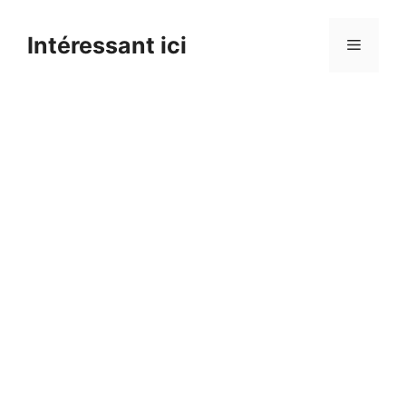
Skip
to
Intéressant ici
Menu
content