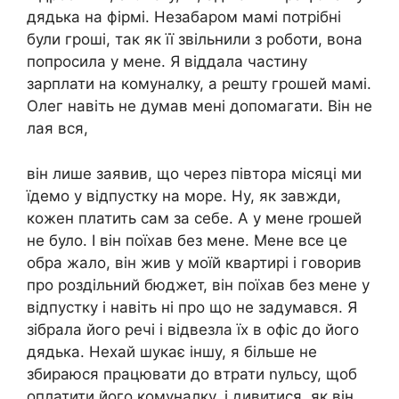
дядька на фірмі. Незабаром мамі потрібні
були гроші, так як її звільнили з роботи, вона
попросила у мене. Я віддала частину
зарплати на комуналку, а решту грошей мамі.
Олег навіть не думав мені допомагати. Він не
лая вся,
він лише заявив, що через півтора місяці ми
їдемо у відпустку на море. Ну, як завжди,
кожен платить сам за себе. А у мене rрошей
не було. І він поїхав без мене. Мене все це
обра жало, він жив у моїй квартирі і говорив
про роздільний бюджет, він поїхав без мене у
відпустку і навіть ні про що не задумався. Я
зібрала його речі і відвезла їх в офіс до його
дядька. Нехай шукає іншу, я більше не
збираюся працювати до втрати nульсу, щоб
оплатити його комуналку, і дивитися, як він