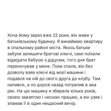
Хоча йому зараз вже 22 роки, він живе у
батьківському будинку. Я винаймаю квартиру
в спальному районі міста. Якось батьки
забули залишити братові ключі, самі поїхали
відвідати бабусю з дідусем, того дня брат
переночував у мене. Поки спала, він без
дозволу взяв ключі від моєї машини і
подався на ній до свого друга до клубу. Там
напився, а по дорозі назад потрапив в ава
рію. На цю машину я збирала кілька років,
своєю завзятою і чесною працею, а він узяв і
зламав її в один нещасний вечір.