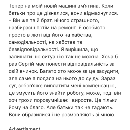
Тепер на моїй новій машині вм’ятина. Коли
батьки про це дізналися, вони відмахнулися.
– Він же твій брат, нічого страաного,
назбираєш потім на ремонт. Я особисто
просто в люті від його на хабства,
самодіяльності, на хабства та
безвідповідальності. Я вирішила, що
залишати цю ситуацію так не можна. Хоча б
раз Сергій має понести відповідальність за
свій вчинок. Багато хто може за це засудити,
але саме я подала на нього до су ду. Зараз
суд зобов’яже виnлатити мені компенсацію,
це змусить його знайти роботу, може, тоді він
хоч трохи порозумнішає і виросте. Це тільки
йому на благо. Але батьки так не гадають.
Вони образилися і не розмовляють зі мною.
Advertisment