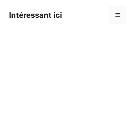
Skip
to
Intéressant ici
Menu
content