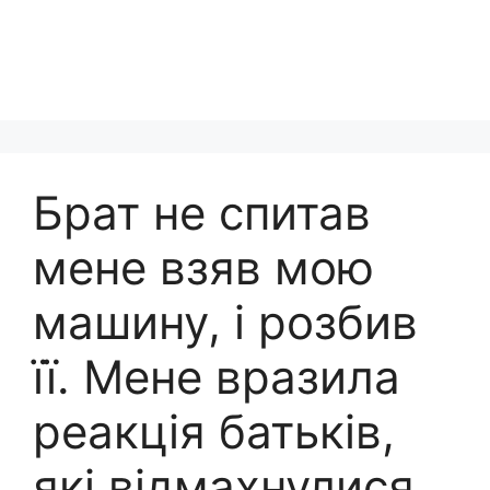
Брат не спитав
мене взяв мою
машину, і розбив
її. Мене вразила
реакція батьків,
які відмахнулися,