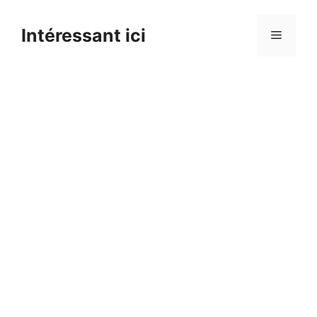
Skip
to
Intéressant ici
Menu
content