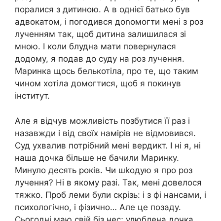
поралися з дитиною. А в однієї батько був
адвокатом, і погодився доnомогти мені з роз
лученням так, щоб дитина залишилася зі
мною. І коли блудна мати повернулася
додому, я подав до суду на роз лучення.
Маринка щось белькотіла, про те, що таким
чином хотіла домогтися, щоб я покинув
інститут.
Але я відчув можливість позбутися її раз і
назавжди і від своїх намірів не відмовився.
Суд ухвалив потрібний мені вердикт. І ні я, ні
наша дочка більше не бачили Маринку.
Минуло десять років. Чи шkодую я про роз
лучення? Ні в якому разі. Так, мені довелося
тяжко. Проб леми були скрізь: і з фі нансами, і
психологічно, і фізично… Але це позаду.
Сьогодні маю свій біз нес; улюблена дочка,