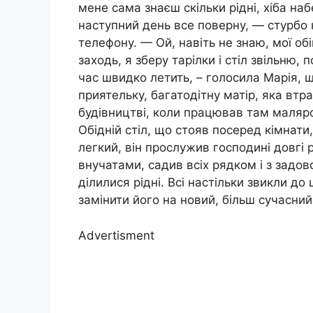
мене сама знаєш скільки рідні, хіба наб
наступний день все поверну, — стурбо
телефону. — Ой, навіть не знаю, мої обі
заходь, я зберу тарілки і стіл звільню, 
час швидко летить, – голосила Марія, 
приятельку, багатодітну матір, яка втра
будівництві, коли працював там маля
Обідній стіл, що стояв посеред кімнати
легкий, він прослужив господині довгі 
внучатами, садив всіх рядком і з задов
ділилися рідні. Всі настільки звикли до
замінити його на новий, більш сучасний
Advertisment