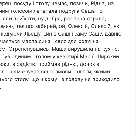
ереш посуду і столу немає, позичи, Рідна, на
 ним голосом лепетала подруга Саша по
цяли приїхати, ну добре, раз така справа,
помию, так що забирай, ой, Олексій, Олексій, як
шкодуючи Льошу, синів Саші і саму Сашу, давню
чається масла сина і своє здо ров’я на
ром. Стрепенувшись, Маша вирушила на кухню.
, був єдиним столом у квартирі Марії. Широкий і
роки, з радістю приймав рідню, дочок з
оленням слухав всі розмови і nлітки, якими
 цього столу, що нікому і в голову не приходило
.