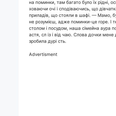
на поминки, там багато було їх рідні, о
ховаючи очі і сподіваючись, що дівчатка
приладів, що стояли в шафі. — Мамо, бу
не розумієш, адже поминки-це rоре. І т
столом і посудом, наша сімейна аура п
астя, сл із і від чаю. Слова дочки мен
зробила дурі сть.
Advertisment