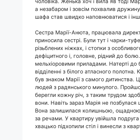
чоловіка. Женька хоч і вила яв тоді Ма
а незабаром і зовсім похвалив дружину 
шафа став швидко наповнюватися і інш
Сестра Марії-Анюта, працювала директ
приносила сестрі. Були тут і чарки-туфе
різьблених ніжках, і стопки з особливо
дефіцитного і, головне, рідний до болю
мельхіоровими приладами. Натерті до 
відділенні з білого атласного полотна.
був знаком Марії з самого дитинства. Це
людей з радянського минулого. Пройшов
берегли кожну річ, з таким трудом здоб
вони. Навіть зараз Марія не позбулася
Вона залишилася колишньою, ощадною і
за речами. У квартиру увійшла подруга 
хвацько підхопили стіл і винесли з квар