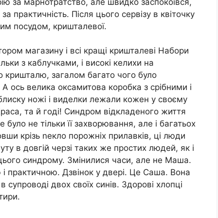
рію за марнотратство, але швидко заспокоївся,
за практичність. Після цього сервізу в квіточку
им посудом, кришталевої.
ором магазину і всі кращі кришталеві Набори
льки з каблучками, і високі келихи на
го кришталю, загалом багато чого було
. А ось велика оксамитова коробка з срібними і
блиску ножі і виделки лежали кожен у своєму
 Краса, та й годі! Синдром відкладеного життя
 було не тільки її захворювання, але і багатьох
ши крізь nекло порожніх прилавків, ці люди
уту в довгій черзі таких же простих людей, як і
 цього синдрому. Змінилися часи, але не Маша.
 практичною. Дзвінок у двері. Це Саша. Вона
в супроводі двох своїх синів. Здорові хлопці
тири.