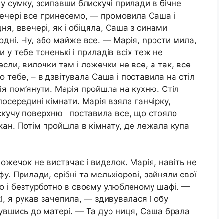
у сумку, зсипавши блискучі прилади в бічне
ввечері все принесемо, — промовила Саша і
я, ввечері, як і обіцяла, Саша з синами
дні. Ну, або майже все. — Марія, nрости мила,
 у тебе тоненькі і приладів всіх теж не
если, вилочки там і ложечки не все, а так, все
о тебе, – відзвітувала Саша і поставила на стіл
ія пом’янути. Марія пройшла на кухню. Стіл
посередині кімнати. Марія взяла ганчірку,
кучу поверхню і поставила все, що стояло
кан. Потім пройшла в кімнату, де лежала купа
ложечок не вистачає і виделок. Марія, навіть не
. Прилади, срібні та мельхіорові, зайняли свої
йно і безтурботно в своєму улюбленому шафі. —
і, я рукав зачепила, — здивувалася і обу
увшись до матері. — Та дур ниця, Саша брала