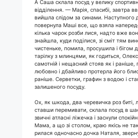
А Саша склала посуд у велику спортивн
відділення. — Марія, спасибі, завтра 
вийшла слідом за синами. Наступного дн
повернула Маші все, що взяла напередо
кілька чарок розби лися, надто вже вони
знайшла, куди поділися, зі сміт тям вин
чистеньке, помила, просушила і бігом д
тарілку з млинцями, як годиться, Олекс
самотній і нещасний стояв як і раніше, 
любовно і дбайливо протерла його блис
раніше. Серветки, графин з водою і ста
залишеного посуду.
Ох, як աкода, два черевичка роз биті, 
ставши перемивати, склала посуд в шафу
звичні атласні ліжечка і заснули спокі
Мама, а що зі столом, краю якісь не так
рилася одночасно дочка Наталя, зверн