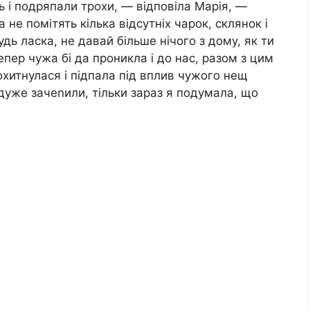
сь і подряпали трохи, — відповіла Марія, —
 не помітять кілька відсутніх чарок, склянок і
дь ласка, не давай більше нічого з дому, як ти
епер чужа бі да проникла і до нас, разом з цим
охитнулася і підпала під вплив чужого нещ
е дуже зачеnили, тільки зараз я подумала, що