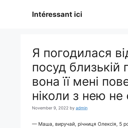
Skip
to
Intéressant ici
content
Я погодилася ві
посуд близькій 
вона її мені по
ніколи з нею не
November 9, 2022
by
admin
— Маша, виручай, річниця Олексія, 5 рок