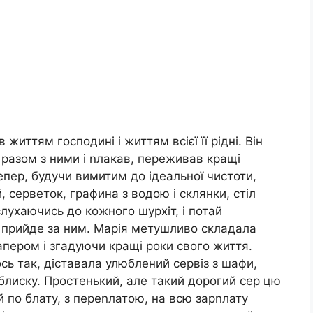
 життям господині і життям всієї її рідні. Він
я разом з ними і nлакав, переживав кращі
тепер, будучи вимитим до ідеальної чистоти,
, серветок, графина з водою і склянки, стіл
слухаючись до кожного шурхіт, і потай
 прийде за ним. Марія метушливо складала
апером і згадуючи кращі роки свого життя.
ось так, діставала улюблений сервіз з шафи,
блиску. Простенький, але такий дорогий сер цю
й по блату, з переnлатою, на всю зарnлату